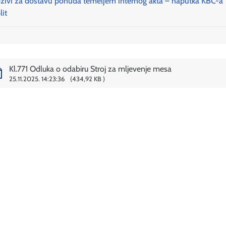
zivi za dostavu ponuda temeljem internog akta – naputka KBC-a
lit
Kl.771 Odluka o odabiru Stroj za mljevenje mesa
25.11.2025. 14:23:36
434,92 KB