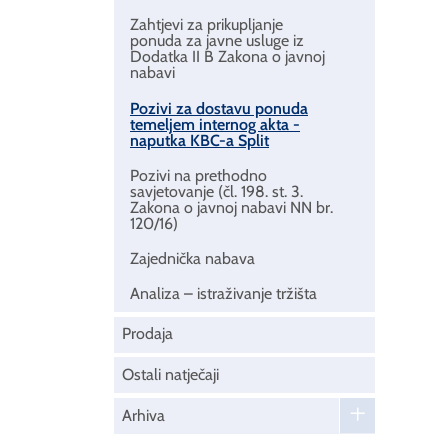
Zahtjevi za prikupljanje
ponuda za javne usluge iz
Dodatka II B Zakona o javnoj
nabavi
Pozivi za dostavu ponuda
temeljem internog akta -
naputka KBC-a Split
Pozivi na prethodno
savjetovanje (čl. 198. st. 3.
Zakona o javnoj nabavi NN br.
120/16)
Zajednička nabava
Analiza – istraživanje tržišta
Prodaja
Ostali natječaji
Arhiva