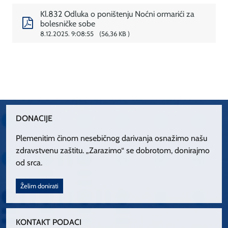
Kl.832 Odluka o poništenju Noćni ormarići za
bolesničke sobe
8.12.2025. 9:08:55
56,36 KB
DONACIJE
Plemenitim činom nesebičnog darivanja osnažimo našu
zdravstvenu zaštitu. „Zarazimo“ se dobrotom, donirajmo
od srca.
Želim donirati
KONTAKT PODACI