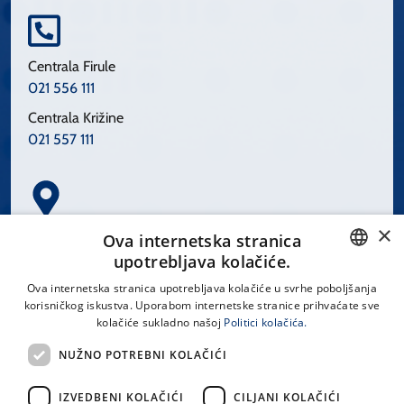
Centrala Firule
021 556 111
Centrala Križine
021 557 111
×
Spinčićeva 1, 21000 Split
Ova internetska stranica
Hrvatska
upotrebljava kolačiće.
CROATIAN
Ova internetska stranica upotrebljava kolačiće u svrhe poboljšanja
korisničkog iskustva. Uporabom internetske stranice prihvaćate sve
ENGLISH
kolačiće sukladno našoj
Politici kolačića.
office@kbsplit.hr
NUŽNO POTREBNI KOLAČIĆI
LINKOVI
IZVEDBENI KOLAČIĆI
CILJANI KOLAČIĆI