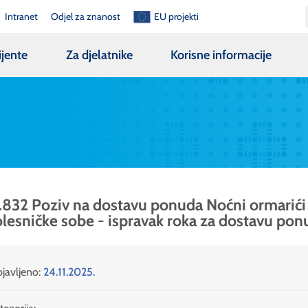
Intranet
Odjel za znanost
EU projekti
ijente
Za djelatnike
Korisne informacije
.832 Poziv na dostavu ponuda Noćni ormarići
lesničke sobe - ispravak roka za dostavu pon
javljeno:
24.11.2025.