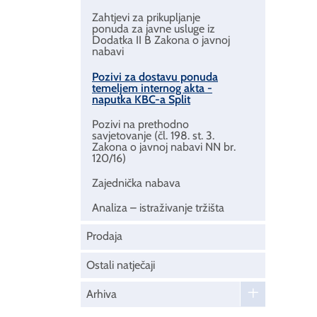
Zahtjevi za prikupljanje
ponuda za javne usluge iz
Dodatka II B Zakona o javnoj
nabavi
Pozivi za dostavu ponuda
temeljem internog akta -
naputka KBC-a Split
Pozivi na prethodno
savjetovanje (čl. 198. st. 3.
Zakona o javnoj nabavi NN br.
120/16)
Zajednička nabava
Analiza – istraživanje tržišta
Prodaja
Ostali natječaji
Arhiva