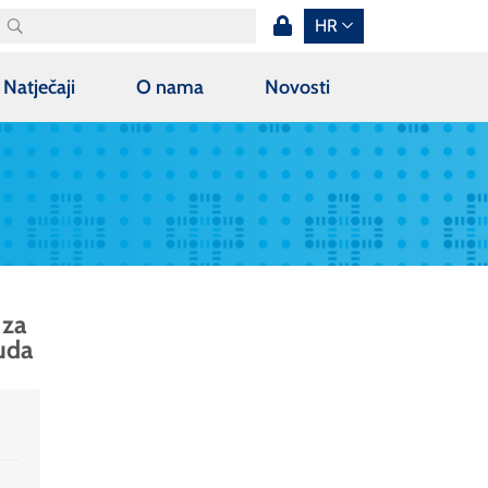
HR
Natječaji
O nama
Novosti
 za
uda