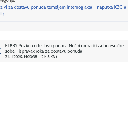
tegorija:
zivi za dostavu ponuda temeljem internog akta – naputka KBC-a
lit
Kl.832 Poziv na dostavu ponuda Noćni ormarići za bolesničke
sobe - ispravak roka za dostavu ponuda
24.11.2025. 14:23:38
214,5 KB