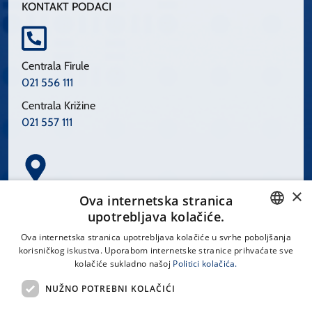
KONTAKT PODACI
Centrala Firule
021 556 111
Centrala Križine
021 557 111
×
Spinčićeva 1, 21000 Split
Ova internetska stranica
Hrvatska
upotrebljava kolačiće.
CROATIAN
Ova internetska stranica upotrebljava kolačiće u svrhe poboljšanja
korisničkog iskustva. Uporabom internetske stranice prihvaćate sve
ENGLISH
kolačiće sukladno našoj
Politici kolačića.
office@kbsplit.hr
NUŽNO POTREBNI KOLAČIĆI