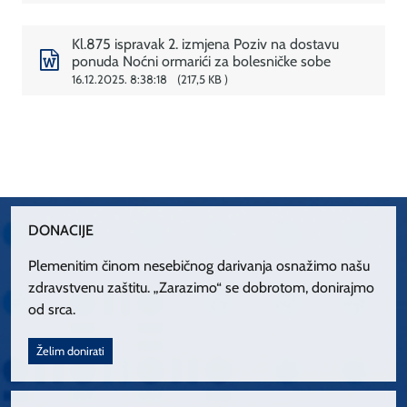
Kl.875 ispravak 2. izmjena Poziv na dostavu
ponuda Noćni ormarići za bolesničke sobe
16.12.2025. 8:38:18
217,5 KB
DONACIJE
Plemenitim činom nesebičnog darivanja osnažimo našu
zdravstvenu zaštitu. „Zarazimo“ se dobrotom, donirajmo
od srca.
Želim donirati