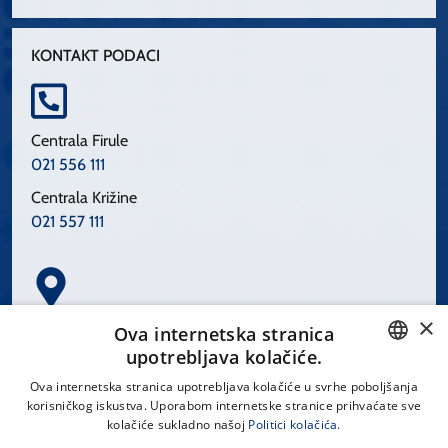
KONTAKT PODACI
Centrala Firule
021 556 111
Centrala Križine
021 557 111
×
Spinčićeva 1, 21000 Split
Ova internetska stranica
Hrvatska
upotrebljava kolačiće.
CROATIAN
Ova internetska stranica upotrebljava kolačiće u svrhe poboljšanja
korisničkog iskustva. Uporabom internetske stranice prihvaćate sve
ENGLISH
kolačiće sukladno našoj
Politici kolačića.
office@kbsplit.hr