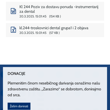
Kl 244 Poziv za dostavu ponuda -instrumentarij
za dental
20.3.2025. 15:01:45
154 KB
kl.244-troskovnici dental grupa1 i 2 objava
20.3.2025. 15:01:45
57 KB
DONACIJE
Plemenitim činom nesebičnog darivanja osnažimo našu
zdravstvenu zaštitu. „Zarazimo“ se dobrotom, donirajmo
od srca.
Želim donirati