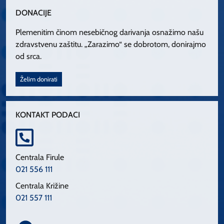
DONACIJE
Plemenitim činom nesebičnog darivanja osnažimo našu
zdravstvenu zaštitu. „Zarazimo“ se dobrotom, donirajmo
od srca.
Želim donirati
KONTAKT PODACI
Centrala Firule
021 556 111
Centrala Križine
021 557 111