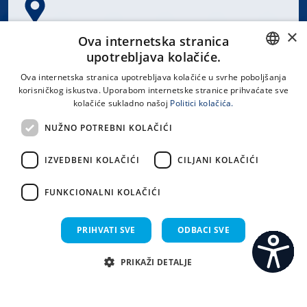
×
Spinčićeva 1, 21000 Split
Ova internetska stranica
Hrvatska
upotrebljava kolačiće.
CROATIAN
Ova internetska stranica upotrebljava kolačiće u svrhe poboljšanja
korisničkog iskustva. Uporabom internetske stranice prihvaćate sve
ENGLISH
kolačiće sukladno našoj
Politici kolačića.
office@kbsplit.hr
NUŽNO POTREBNI KOLAČIĆI
LINKOVI
IZVEDBENI KOLAČIĆI
CILJANI KOLAČIĆI
Uvjeti korištenja
FUNKCIONALNI KOLAČIĆI
Izjava o pristupačnosti
PRIHVATI SVE
ODBACI SVE
PRIKAŽI DETALJE
C
S
Sva prava pridržana KBC Split 2026.
Implementacija i dizajn:
Sistemi.hr