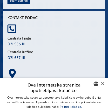
Želim donirati
KONTAKT PODACI
Centrala Firule
021 556 111
Centrala Križine
021 557 111
×
Spinčićeva 1, 21000 Split
Ova internetska stranica
Hrvatska
upotrebljava kolačiće.
CROATIAN
Ova internetska stranica upotrebljava kolačiće u svrhe poboljšanja
korisničkog iskustva. Uporabom internetske stranice prihvaćate sve
ENGLISH
kolačiće sukladno našoj
Politici kolačića.