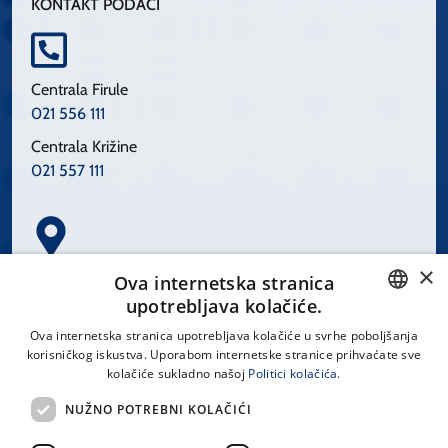
KONTAKT PODACI
Centrala Firule
021 556 111
Centrala Križine
021 557 111
×
Spinčićeva 1, 21000 Split
Ova internetska stranica
Hrvatska
upotrebljava kolačiće.
CROATIAN
Ova internetska stranica upotrebljava kolačiće u svrhe poboljšanja
korisničkog iskustva. Uporabom internetske stranice prihvaćate sve
ENGLISH
kolačiće sukladno našoj
Politici kolačića.
office@kbsplit.hr
NUŽNO POTREBNI KOLAČIĆI