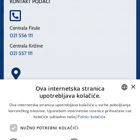
KONTAKT PODACI
Centrala Firule
021 556 111
Centrala Križine
021 557 111
×
Spinčićeva 1, 21000 Split
Ova internetska stranica
Hrvatska
upotrebljava kolačiće.
CROATIAN
Ova internetska stranica upotrebljava kolačiće u svrhe poboljšanja
korisničkog iskustva. Uporabom internetske stranice prihvaćate sve
ENGLISH
kolačiće sukladno našoj
Politici kolačića.
office@kbsplit.hr
NUŽNO POTREBNI KOLAČIĆI