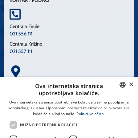
KONTAKT PODACI
Centrala Firule
021 556 111
Centrala Križine
021 557 111
×
Spinčićeva 1, 21000 Split
Ova internetska stranica
Hrvatska
upotrebljava kolačiće.
CROATIAN
Ova internetska stranica upotrebljava kolačiće u svrhe poboljšanja
korisničkog iskustva. Uporabom internetske stranice prihvaćate sve
ENGLISH
kolačiće sukladno našoj
Politici kolačića.
office@kbsplit.hr
NUŽNO POTREBNI KOLAČIĆI