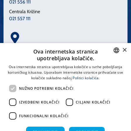
021 556 111
Centrala Križine
021 557 111
×
Spinčićeva 1, 21000 Split
Ova internetska stranica
Hrvatska
upotrebljava kolačiće.
CROATIAN
Ova internetska stranica upotrebljava kolačiće u svrhe poboljšanja
korisničkog iskustva. Uporabom internetske stranice prihvaćate sve
ENGLISH
kolačiće sukladno našoj
Politici kolačića.
office@kbsplit.hr
NUŽNO POTREBNI KOLAČIĆI
LINKOVI
IZVEDBENI KOLAČIĆI
CILJANI KOLAČIĆI
Uvjeti korištenja
FUNKCIONALNI KOLAČIĆI
Izjava o pristupačnosti