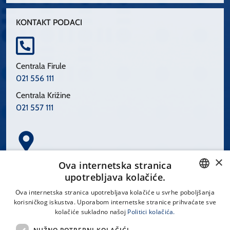
KONTAKT PODACI
Centrala Firule
021 556 111
Centrala Križine
021 557 111
×
Spinčićeva 1, 21000 Split
Ova internetska stranica
Hrvatska
upotrebljava kolačiće.
CROATIAN
Ova internetska stranica upotrebljava kolačiće u svrhe poboljšanja
korisničkog iskustva. Uporabom internetske stranice prihvaćate sve
ENGLISH
kolačiće sukladno našoj
Politici kolačića.
office@kbsplit.hr