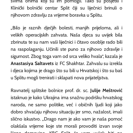
svima onima koji su im pomogli. Tako su posjetili i
Klinički bolnički centar Split čiji su liječnici brinuli o
njihovom zdravlju za vrijeme boravka u Splitu.
„Bilo je raznih dječjih bolesti, manjih prijeloma, ali i
velikih operacijskih zahvata. Naša djeca su uvijek bila
zbrinuta te su nam vaši liječnici i čitavo osoblje rado bili
na raspolaganju. Učinili ste puno za njihovo zdravlje i
sigurnost. Zbog toga vam od srca veliko hvala“, kazala je
Anastasiya Saltavets
iz FC Shakhtar. Zahvalu su izrekla
i djeca kojima je drago što su bili u Hrvatskoj i što su baš
u Splitu mogli trenirati i sklapati nova prijateljstva.
Ravnatelj splitske bolnice prof. dr. sc.
Julije Meštrović
istaknuo je kako Ukrajina ima snažnu podršku hrvatskog
naroda, ne samo politike, već i običnih ljudi koji jako
dobro shvaćaju njihovu situaciju jer smo, nažalost, imali
slično iskustvo. „Drago nam je ako vam je naša pomoć
olakšala vrijeme koje ste morali provoditi izvan svoje