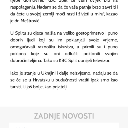
lijepe domovine. KBC Split će vam uvijek biti na
raspolaganju. Nadam se da će vaša patnja brzo završiti i
da ćete u svojoj zemlji moći rasti i živjeti u miru“, kazao
je dr. Meštrović.
U Splitu su djeca naišla na veliko gostoprimstvo i puno
dobrih ljudi koji su im poklanjali svoje vrijeme,
omogućavali raznolika iskustva, a primili su i puno
poklona koje su oni odlučili pokloniti svojim
dobročiniteljima. Tako su KBC Split donijeli televizor.
Iako je stanje u Ukrajini i dalje neizvjesno, nadaju se da
se će se u Hrvatsku u budućnosti vratiti ipak smo kao
turisti, ili još bolje, kao prijatelji.
ZADNJE NOVOSTI