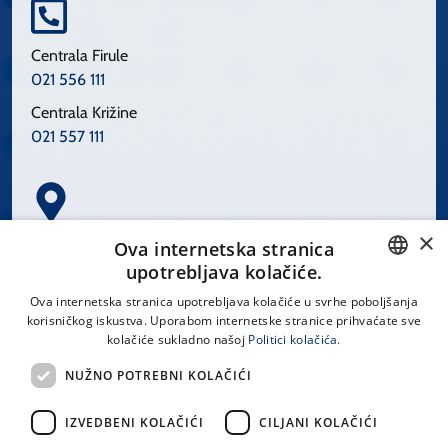
Centrala Firule
021 556 111
Centrala Križine
021 557 111
×
Spinčićeva 1, 21000 Split
Ova internetska stranica
Hrvatska
upotrebljava kolačiće.
CROATIAN
Ova internetska stranica upotrebljava kolačiće u svrhe poboljšanja
korisničkog iskustva. Uporabom internetske stranice prihvaćate sve
ENGLISH
kolačiće sukladno našoj
Politici kolačića.
office@kbsplit.hr
NUŽNO POTREBNI KOLAČIĆI
LINKOVI
IZVEDBENI KOLAČIĆI
CILJANI KOLAČIĆI