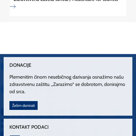
DONACIJE
Plemenitim činom nesebičnog darivanja osnažimo našu
zdravstvenu zaštitu. „Zarazimo“ se dobrotom, donirajmo
od srca.
Želim donirati
KONTAKT PODACI