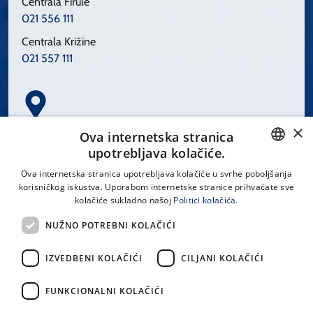
Centrala Firule
021 556 111
Centrala Križine
021 557 111
×
Spinčićeva 1, 21000 Split
Ova internetska stranica
Hrvatska
upotrebljava kolačiće.
CROATIAN
Ova internetska stranica upotrebljava kolačiće u svrhe poboljšanja
korisničkog iskustva. Uporabom internetske stranice prihvaćate sve
ENGLISH
kolačiće sukladno našoj
Politici kolačića.
office@kbsplit.hr
NUŽNO POTREBNI KOLAČIĆI
LINKOVI
IZVEDBENI KOLAČIĆI
CILJANI KOLAČIĆI
Uvjeti korištenja
FUNKCIONALNI KOLAČIĆI
Izjava o pristupačnosti