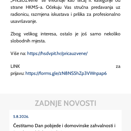
„PričaUZVene“ se vrednuje kao tečaj II. kategorije od
strane HKMS-a. Očekuju Vas stručna predavanja uz
radionicu, razmjena iskustava i prilika za profesionalno
usavršavanje.
Zbog velikog interesa, ostalo je još samo nekoliko
slobodnih mjesta.
Više na:
https://hsdvpit.hr/pricauzvene/
LINK za
prijavu:
https://forms.gle/zN8NS5hZp3VWnpap6
ZADNJE NOVOSTI
5.8.2026.
Čestitamo Dan pobjede i domovinske zahvalnosti i