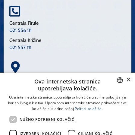
Centrala Firule
021 556 111
Centrala Križine
021 557 111
×
Spinčićeva 1, 21000 Split
Ova internetska stranica
Hrvatska
upotrebljava kolačiće.
CROATIAN
Ova internetska stranica upotrebljava kolačiće u svrhe poboljšanja
korisničkog iskustva. Uporabom internetske stranice prihvaćate sve
ENGLISH
kolačiće sukladno našoj
Politici kolačića.
office@kbsplit.hr
NUŽNO POTREBNI KOLAČIĆI
LINKOVI
IZVEDBENI KOLAČIĆI
CILJANI KOLAČIĆI