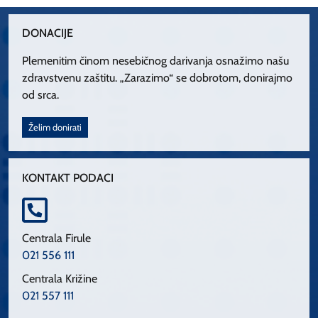
DONACIJE
Plemenitim činom nesebičnog darivanja osnažimo našu
zdravstvenu zaštitu. „Zarazimo“ se dobrotom, donirajmo
od srca.
Želim donirati
KONTAKT PODACI
Centrala Firule
021 556 111
Centrala Križine
021 557 111