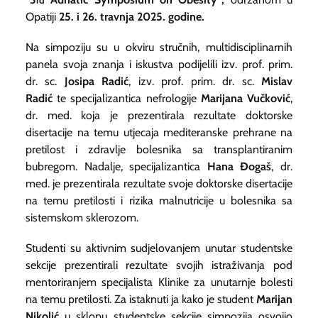
Opatiji
25. i 26. travnja 2025. godine.
Na simpoziju su u okviru stručnih, multidisciplinarnih
panela svoja znanja i iskustva podijelili izv. prof. prim.
dr. sc.
Josipa Radić
,
izv. prof. prim. dr. sc.
Mislav
Radić
te specijalizantica nefrologije
Marijana Vučković
,
dr. med. koja je prezentirala rezultate doktorske
disertacije na temu utjecaja mediteranske prehrane na
pretilost i zdravlje bolesnika sa transplantiranim
bubregom. Nadalje, specijalizantica
Hana Đogaš
, dr.
med. je prezentirala rezultate svoje doktorske disertacije
na temu pretilosti i rizika malnutricije u bolesnika sa
sistemskom sklerozom.
Studenti su aktivnim sudjelovanjem unutar studentske
sekcije prezentirali rezultate svojih istraživanja pod
mentoriranjem specijalista Klinike za unutarnje bolesti
na temu pretilosti. Za istaknuti ja kako je student
Marijan
Nikolić
u sklopu studentske sekcije simpozija osvojio