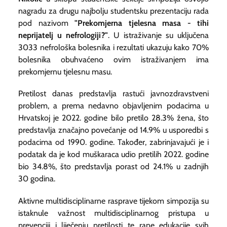
nagradu za drugu najbolju studentsku prezentaciju rada
pod nazivom
"
Prekomjerna tjelesna masa - tihi
neprijatelj u nefrologiji?"
. U istraživanje su uključena
3033 nefrološka bolesnika i rezultati ukazuju kako 70%
bolesnika obuhvaćeno ovim istraživanjem ima
prekomjernu tjelesnu masu.
Pretilost danas predstavlja rastući javnozdravstveni
problem, a prema nedavno objavljenim podacima u
Hrvatskoj je 2022. godine bilo pretilo 28.3% žena, što
predstavlja značajno povećanje od 14.9% u usporedbi s
podacima od 1990. godine. Također, zabrinjavajući je i
podatak da je kod muškaraca udio pretilih 2022. godine
bio 34.8%, što predstavlja porast od 24.1% u zadnjih
30 godina.
Aktivne multidisciplinarne rasprave tijekom simpozija su
istaknule važnost multidisciplinarnog pristupa u
prevenciji i liječenju pretilosti te rane edukacije svih