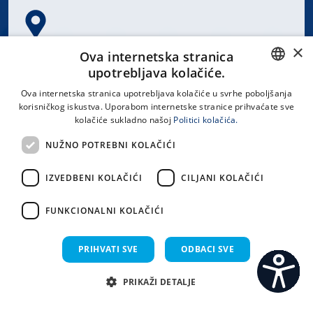
×
Spinčićeva 1, 21000 Split
Ova internetska stranica
Hrvatska
upotrebljava kolačiće.
CROATIAN
Ova internetska stranica upotrebljava kolačiće u svrhe poboljšanja
korisničkog iskustva. Uporabom internetske stranice prihvaćate sve
ENGLISH
kolačiće sukladno našoj
Politici kolačića.
office@kbsplit.hr
NUŽNO POTREBNI KOLAČIĆI
LINKOVI
IZVEDBENI KOLAČIĆI
CILJANI KOLAČIĆI
Uvjeti korištenja
FUNKCIONALNI KOLAČIĆI
Izjava o pristupačnosti
PRIHVATI SVE
ODBACI SVE
PRIKAŽI DETALJE
C
S
Sva prava pridržana KBC Split 2026.