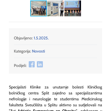
Objavljeno:
1.5.2025.
Kategorija:
Novosti
Podijeli:
Specijalisti Klinike za unutarnje bolesti Kliničkog
bolničkog centra Split zajedno sa specijalizantima
nefrologije i neurologije te studentima Medicinskog
fakulteta Sveučilišta u Splitu aktivno su sudjelovali na
"
3
Adriatic Symposium on Obesity"
,
održanom u
rd