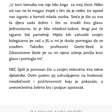
„U tom trenutku me nije bilo briga za moj život. Nitko
od nas ne bi mogao živjeti s tim da je netko živ ispred
nas izgorio, a kamoli mlada osoba. Sreća je što su sva
ta djeca sada dobro i što su izvukli živu glavu.
Jednostavno, to je bila mladost-ludost, drugi put će
sigurno biti pametniji. Htjela bih zahvaliti svojim
kolegicama jer rad u JIL-u mi je dosta pomogao da se
snađem. Također, profesorici Geets-Kesić iz
Zdravstvene škole jer su mi njena učenja prošla kroz
glavu i pomogla mi.“
KBC Split je ponosan što u svojim redovima ima takve
djelatnike. Ovim putem joj zahvaljujemo na hrabrosti,
nesebičnosti i požrtvovnosti koju je pokazala, a
unesrećenima želimo brz i potpun oporavak.