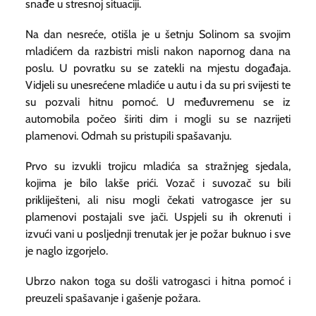
snađe u stresnoj situaciji.
Na dan nesreće, otišla je u šetnju Solinom sa svojim
mladićem da razbistri misli nakon napornog dana na
poslu. U povratku su se zatekli na mjestu događaja.
Vidjeli su unesrećene mladiće u autu i da su pri svijesti te
su pozvali hitnu pomoć. U međuvremenu se iz
automobila počeo širiti dim i mogli su se nazrijeti
plamenovi. Odmah su pristupili spašavanju.
Prvo su izvukli trojicu mladića sa stražnjeg sjedala,
kojima je bilo lakše prići. Vozač i suvozač su bili
prikliješteni, ali nisu mogli čekati vatrogasce jer su
plamenovi postajali sve jači. Uspjeli su ih okrenuti i
izvući vani u posljednji trenutak jer je požar buknuo i sve
je naglo izgorjelo.
Ubrzo nakon toga su došli vatrogasci i hitna pomoć i
preuzeli spašavanje i gašenje požara.