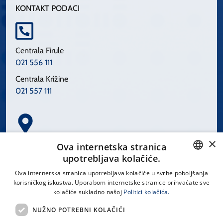
KONTAKT PODACI
Centrala Firule
021 556 111
Centrala Križine
021 557 111
×
Spinčićeva 1, 21000 Split
Ova internetska stranica
Hrvatska
upotrebljava kolačiće.
CROATIAN
Ova internetska stranica upotrebljava kolačiće u svrhe poboljšanja
korisničkog iskustva. Uporabom internetske stranice prihvaćate sve
ENGLISH
kolačiće sukladno našoj
Politici kolačića.
office@kbsplit.hr
NUŽNO POTREBNI KOLAČIĆI