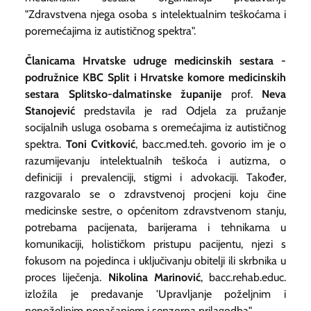
"Zdravstvena njega osoba s intelektualnim teškoćama i
poremećajima iz autističnog spektra".
Članicama Hrvatske udruge medicinskih sestara -
podružnice KBC Split i Hrvatske komore medicinskih
sestara Splitsko-dalmatinske županije
prof.
Neva
Stanojević
predstavila je rad Odjela za pružanje
socijalnih usluga osobama s oremećajima iz autističnog
spektra.
Toni Cvitković
, bacc.med.teh. govorio im je o
razumijevanju intelektualnih teškoća i autizma, o
definiciji i prevalenciji, stigmi i advokaciji. Također,
razgovaralo se o zdravstvenoj procjeni koju čine
medicinske sestre, o općenitom zdravstvenom stanju,
potrebama pacijenata, barijerama i tehnikama u
komunikaciji, holističkom pristupu pacijentu, njezi s
fokusom na pojedinca i uključivanju obitelji ili skrbnika u
proces liječenja.
Nikolina Marinović
, bacc.rehab.educ.
izložila je predavanje 'Upravljanje poželjnim i
nepoželjnim ponašanjem i senzorna prilagodba".