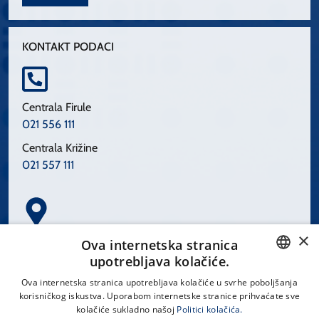
KONTAKT PODACI
Centrala Firule
021 556 111
Centrala Križine
021 557 111
×
Spinčićeva 1, 21000 Split
Ova internetska stranica
Hrvatska
upotrebljava kolačiće.
CROATIAN
Ova internetska stranica upotrebljava kolačiće u svrhe poboljšanja
korisničkog iskustva. Uporabom internetske stranice prihvaćate sve
ENGLISH
kolačiće sukladno našoj
Politici kolačića.
office@kbsplit.hr