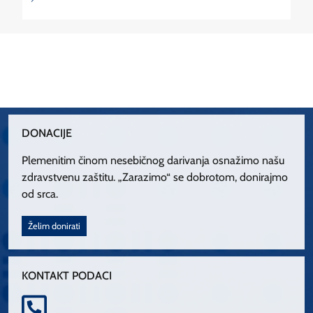
DONACIJE
Plemenitim činom nesebičnog darivanja osnažimo našu
zdravstvenu zaštitu. „Zarazimo“ se dobrotom, donirajmo
od srca.
Želim donirati
KONTAKT PODACI