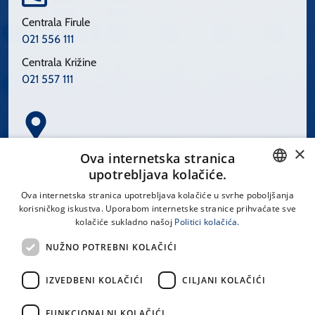
Centrala Firule
021 556 111
Centrala Križine
021 557 111
×
Spinčićeva 1, 21000 Split
Ova internetska stranica
Hrvatska
upotrebljava kolačiće.
CROATIAN
Ova internetska stranica upotrebljava kolačiće u svrhe poboljšanja
korisničkog iskustva. Uporabom internetske stranice prihvaćate sve
ENGLISH
kolačiće sukladno našoj
Politici kolačića.
office@kbsplit.hr
NUŽNO POTREBNI KOLAČIĆI
LINKOVI
IZVEDBENI KOLAČIĆI
CILJANI KOLAČIĆI
Uvjeti korištenja
FUNKCIONALNI KOLAČIĆI