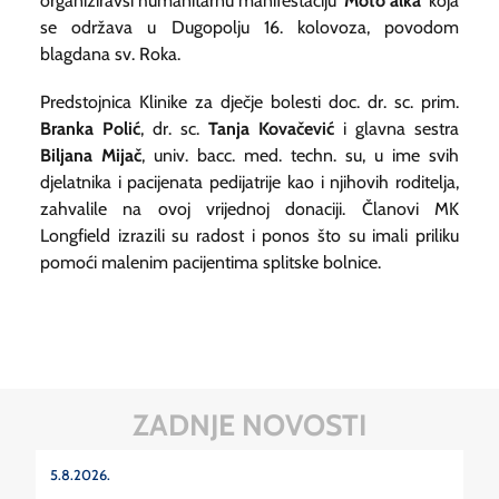
organiziravši humanitarnu manifestaciju '
Moto alka
' koja
se održava u Dugopolju 16. kolovoza, povodom
blagdana sv. Roka.
Predstojnica Klinike za dječje bolesti doc. dr. sc. prim.
Branka Polić
, dr. sc.
Tanja Kovačević
i glavna sestra
Biljana Mijač
, univ. bacc. med. techn. su, u ime svih
djelatnika i pacijenata pedijatrije kao i njihovih roditelja,
zahvalile na ovoj vrijednoj donaciji. Članovi MK
Longfield izrazili su radost i ponos što su imali priliku
pomoći malenim pacijentima splitske bolnice.
ZADNJE NOVOSTI
5.8.2026.