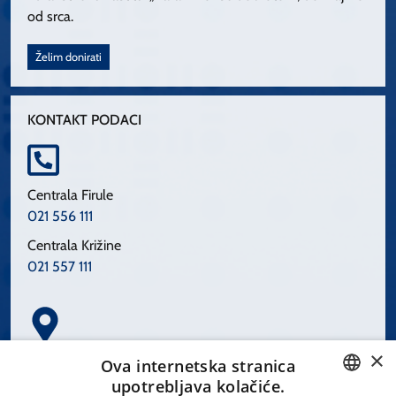
od srca.
Želim donirati
KONTAKT PODACI
Centrala Firule
021 556 111
Centrala Križine
021 557 111
×
Spinčićeva 1, 21000 Split
Ova internetska stranica
Hrvatska
upotrebljava kolačiće.