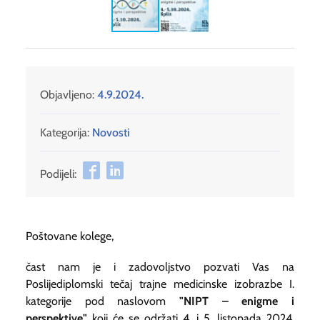
Objavljeno:
4.9.2024.
Kategorija:
Novosti
Podijeli:
Poštovane kolege,
čast nam je i zadovoljstvo pozvati Vas na
Poslijediplomski tečaj trajne medicinske izobrazbe I.
kategorije pod naslovom
"NIPT – enigme i
perspektive"
koji će se
održati 4. i 5. listopada 2024.