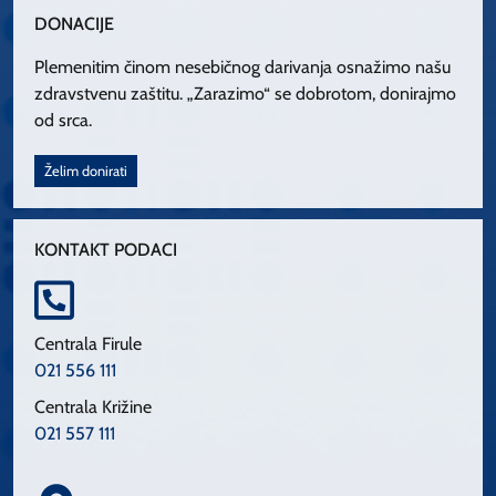
DONACIJE
Plemenitim činom nesebičnog darivanja osnažimo našu
zdravstvenu zaštitu. „Zarazimo“ se dobrotom, donirajmo
od srca.
Želim donirati
KONTAKT PODACI
Centrala Firule
021 556 111
Centrala Križine
021 557 111