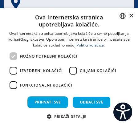
×
Spinčićeva 1, 21000 Split
Ova internetska stranica
Hrvatska
upotrebljava kolačiće.
CROATIAN
Ova internetska stranica upotrebljava kolačiće u svrhe poboljšanja
korisničkog iskustva. Uporabom internetske stranice prihvaćate sve
ENGLISH
kolačiće sukladno našoj
Politici kolačića.
office@kbsplit.hr
NUŽNO POTREBNI KOLAČIĆI
LINKOVI
IZVEDBENI KOLAČIĆI
CILJANI KOLAČIĆI
Uvjeti korištenja
FUNKCIONALNI KOLAČIĆI
Izjava o pristupačnosti
PRIHVATI SVE
ODBACI SVE
PRIKAŽI DETALJE
C
S
Sva prava pridržana KBC Split 2026.
Implementacija i dizajn:
Sistemi.hr