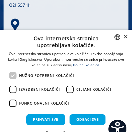
021 557 111
×
Spinčićeva 1, 21000 Split
Ova internetska stranica
Hrvatska
upotrebljava kolačiće.
CROATIAN
Ova internetska stranica upotrebljava kolačiće u svrhe poboljšanja
korisničkog iskustva. Uporabom internetske stranice prihvaćate sve
ENGLISH
kolačiće sukladno našoj
Politici kolačića.
office@kbsplit.hr
NUŽNO POTREBNI KOLAČIĆI
LINKOVI
IZVEDBENI KOLAČIĆI
CILJANI KOLAČIĆI
Uvjeti korištenja
FUNKCIONALNI KOLAČIĆI
Izjava o pristupačnosti
PRIHVATI SVE
ODBACI SVE