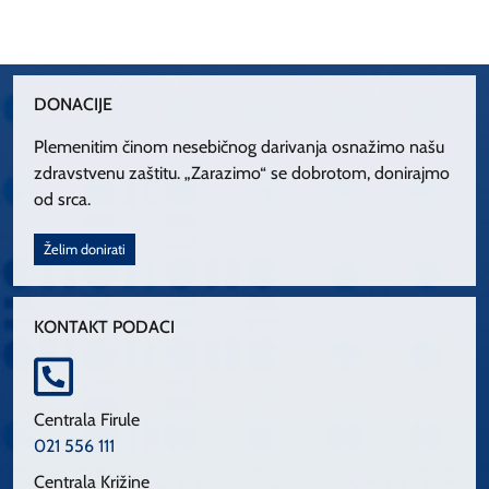
DONACIJE
Plemenitim činom nesebičnog darivanja osnažimo našu
zdravstvenu zaštitu. „Zarazimo“ se dobrotom, donirajmo
od srca.
Želim donirati
KONTAKT PODACI
Centrala Firule
021 556 111
Centrala Križine