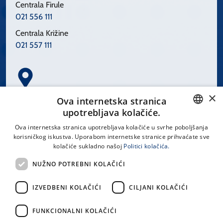
Centrala Firule
021 556 111
Centrala Križine
021 557 111
×
Spinčićeva 1, 21000 Split
Ova internetska stranica
Hrvatska
upotrebljava kolačiće.
CROATIAN
Ova internetska stranica upotrebljava kolačiće u svrhe poboljšanja
korisničkog iskustva. Uporabom internetske stranice prihvaćate sve
ENGLISH
kolačiće sukladno našoj
Politici kolačića.
office@kbsplit.hr
NUŽNO POTREBNI KOLAČIĆI
LINKOVI
IZVEDBENI KOLAČIĆI
CILJANI KOLAČIĆI
Uvjeti korištenja
FUNKCIONALNI KOLAČIĆI