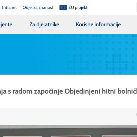
Intranet
Odjel za znanost
EU projekti
ijente
Za djelatnike
Korisne informacije
nja s radom započinje Objedinjeni hitni bolnič