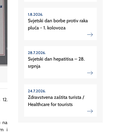
1.8.2026.
Svjetski dan borbe protiv raka
pluća - 1. kolovoza
28.7.2026.
Svjetski dan hepatitisa – 28.
srpnja
24.7.2026.
Zdravstvena zaštita turista /
 12.
Healthcare for tourists
u na
om i