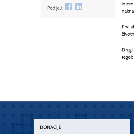
inter
Podijeli:
nakna
Prvi u
životn
Drugi
tegoba
DONACIJE