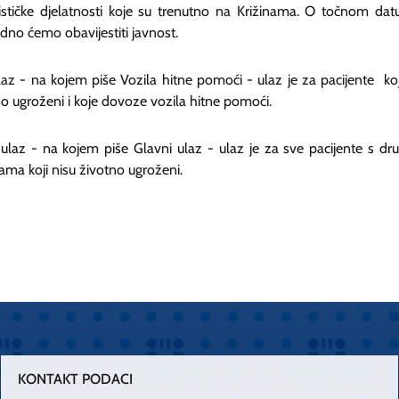
nističke djelatnosti koje su trenutno na Križinama. O točnom da
dno ćemo obavijestiti javnost.
laz - na kojem piše Vozila hitne pomoći - ulaz je za pacijente koj
o ugroženi i koje dovoze vozila hitne pomoći.
 ulaz - na kojem piše Glavni ulaz - ulaz je za sve pacijente s dr
ma koji nisu životno ugroženi.
KONTAKT PODACI