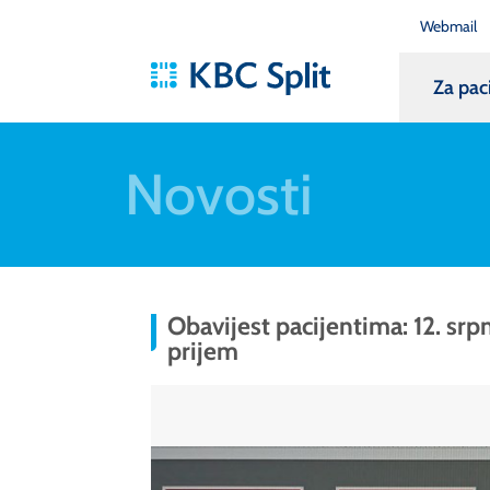
Webmail
Za pac
Novosti
Obavijest pacijentima: 12. srp
prijem