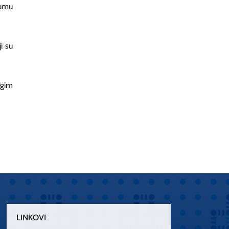
tumu
i su
ugim
LINKOVI