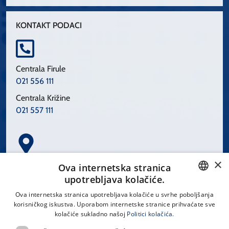
KONTAKT PODACI
Centrala Firule
021 556 111
Centrala Križine
021 557 111
×
Spinčićeva 1, 21000 Split
Ova internetska stranica
Hrvatska
upotrebljava kolačiće.
CROATIAN
Ova internetska stranica upotrebljava kolačiće u svrhe poboljšanja
korisničkog iskustva. Uporabom internetske stranice prihvaćate sve
ENGLISH
kolačiće sukladno našoj
Politici kolačića.
office@kbsplit.hr