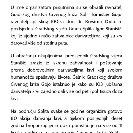
U ime organizatora prisutnima su se obratili ravnatelj
Gradskog društva Crvenog križa Split
Tomislav Gojo
,
ravnatelj splitskog KBC-a doc. dr.
Krešimir Dolić
te
predsjednik Gradskog vijeća Grada Splita
Igor Stanišić
,
koji je ujedno uručio zahvalnice darivateljima koji su krv
darovali više od stotinu puta.
U obraćanju okupljenima, predsjednik Gradskog vijeća
Stanišić izrazio je iskrenu zahvalnost i poštovanje
prema dobrovoljnim darivateljima krvi koji svojom
humanošću spašavaju živote. Čelnik Gradskog društva
Crvenog križa Gojo istaknuo je kako su 103 jubilarna
darivatelja krvi zajedno dali više od pet i pol tisuća doza
krvi.
Na području Splita svake se godine organizira gotovo
80 akcija darivanja krvi, a tijekom posljednjih deset
godina broj prikupljenih doza porastao je na više od 11
tisuća godišnje, u organizaciji Crvenog križa Split i