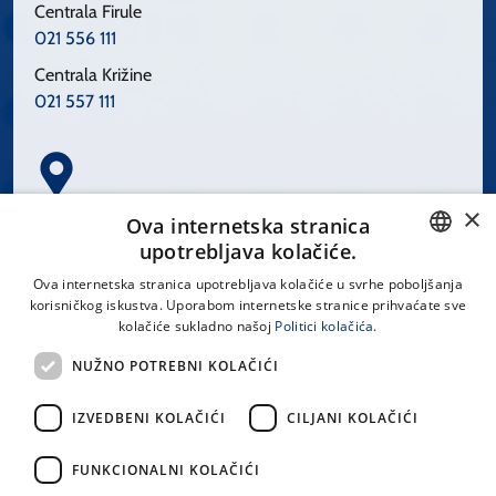
Centrala Firule
021 556 111
Centrala Križine
021 557 111
×
Spinčićeva 1, 21000 Split
Ova internetska stranica
Hrvatska
upotrebljava kolačiće.
CROATIAN
Ova internetska stranica upotrebljava kolačiće u svrhe poboljšanja
korisničkog iskustva. Uporabom internetske stranice prihvaćate sve
ENGLISH
kolačiće sukladno našoj
Politici kolačića.
office@kbsplit.hr
NUŽNO POTREBNI KOLAČIĆI
LINKOVI
IZVEDBENI KOLAČIĆI
CILJANI KOLAČIĆI
Uvjeti korištenja
FUNKCIONALNI KOLAČIĆI