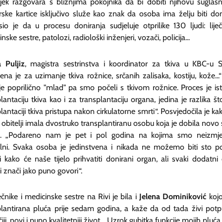
ijek razgovara s bližnjima pokojnika da bi dobiti njihovu suglasn
ske kartice isključivo služe kao znak da osoba ima želju biti don
io je da u procesu doniranja sudjeluje otprilike 130 ljudi: liječn
nske sestre, patolozi, radiološki inženjeri, vozači, policija...
 Puljiz
, magistra sestrinstva i koordinator za tkiva u KBC-u Sp
na je za uzimanje tkiva rožnice, srčanih zalisaka, kostiju, kože...
je poprilično "mlad" pa smo počeli s tkivom rožnice. Proces je ist
lantaciju tkiva kao i za transplantaciju organa, jedina je razlika št
lantaciji tkiva pristupa nakon cirkulatorne smrti“. Posvjedočila je kak
 obitelji imala dvostruko transplantiranu osobu koja je dobila novo 
ru. „Podareno nam je pet i pol godina na kojima smo neizmj
lni. Svaka osoba je jedinstvena i nikada ne možemo biti sto p
i kako će naše tijelo prihvatiti donirani organ, ali svaki dodatni
ji znači jako puno govori“.
ečnike i medicinske sestre na Rivi je bila i
Jelena Dominiković
kojo
plantirana pluća prije sedam godina, a kaže da od tada živi pot
iji, novi i puno kvalitetniji život. „Uzrok gubitka funkcije mojih pluća