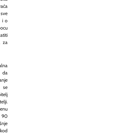
vaća
 sve
 i o
bocu
titi
a za
alna
a da
anje
i se
telj
lji.
đenu
d 90
šnje
 kod