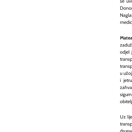
se uv
Donor
Naglas
medici
Matea
zaduže
odjel 
transp
transp
u užoj
i jet
zahva
sigurn
obitel
Uz lij
trans
drugač