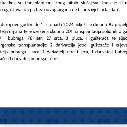
nika koji su transplantirani zbog hitnih slučajeva, kada je situa
o ugrožavajuća pa bez novog organa ne bi preživjeli ni taj dan“.
tskoj ove godine do 1. listopada 2024. bilježi se ukupno 82 prijavl
telja organa te je izvršena ukupno 201 transplantacija solidnih orga
7 bubrega, 76 jetri, 27 srca, 3 pluća, 1 gušterača te slje
organske transplantacije: 2 darivatelja jetre, gušterače i crijev
telja bubrega i srca, 1 darivatelj jetre i srca, 1 darivatelj bubre
ače i 1 darivatelj bubrega i jetre.