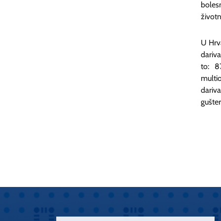
boles
životn
U Hrva
dariva
to: 8
multi
dariva
gušter