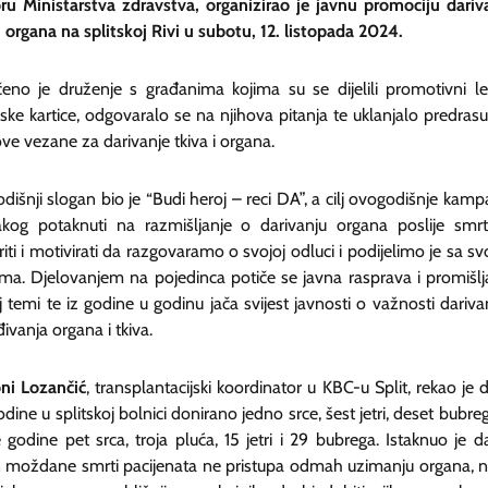
ru Ministarstva zdravstva, organizirao je javnu promociju dariv
i organa na splitskoj Rivi u subotu, 12. listopada 2024.
ičeno je druženje s građanima kojima su se dijelili promotivni let
ke kartice, odgovaralo se na njihova pitanja te uklanjalo predrasu
ve vezane za darivanje tkiva i organa.
išnji slogan bio je “Budi heroj – reci DA”, a cilj ovogodišnje kamp
akog potaknuti na razmišljanje o darivanju organa poslije smrt
iti i motivirati da razgovaramo o svojoj odluci i podijelimo je sa sv
jima. Djelovanjem na pojedinca potiče se javna rasprava i promišlj
 temi te iz godine u godinu jača svijest javnosti o važnosti darivan
ivanja organa i tkiva.
ni Lozančić
, transplantacijski koordinator u KBC-u Split, rekao je d
dine u splitskoj bolnici donirano jedno srce, šest jetri, deset bubreg
 godine pet srca, troja pluća, 15 jetri i 29 bubrega. Istaknuo je d
 moždane smrti pacijenata ne pristupa odmah uzimanju organa, 