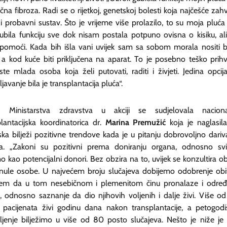
tična fibroza. Radi se o rijetkoj, genetskoj bolesti koja najčešće zah
i probavni sustav. Što je vrijeme više prolazilo, to su moja pluća
gubila funkciju sve dok nisam postala potpuno ovisna o kisiku, ali
 pomoći. Kada bih išla vani uvijek sam sa sobom morala nositi 
, a kod kuće biti priključena na aparat. To je posebno teško prihva
ste mlada osoba koja želi putovati, raditi i živjeti. Jedina opcij
ljavanje bila je transplantacija pluća“.
d Ministarstva zdravstva u akciji se sudjelovala nacion
plantacijska koordinatorica dr.
Marina Premužić
koja je naglasil
ska bilježi pozitivne trendove kada je u pitanju dobrovoljno dariv
a. „Zakoni su pozitivni prema doniranju organa, odnosno sv
 kao potencijalni donori. Bez obzira na to, uvijek se konzultira obi
nule osobe. U najvećem broju slučajeva dobijemo odobrenje obite
jem da u tom nesebičnom i plemenitom činu pronalaze i odre
u, odnosno saznanje da dio njihovih voljenih i dalje živi. Više o
 pacijenata živi godinu dana nakon transplantacije, a petogodi
vljenje bilježimo u više od 80 posto slučajeva. Nešto je niže je