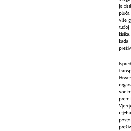
je cis
pluća 
više 
tuđoj
kisika
kada 
preživ
Ispre
trans
Hrvat
organ
vodimo
premi
Vjeru
utjeh
posto
preži