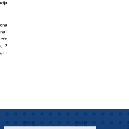
cija
jena
na i
deće
a, 2
ga i