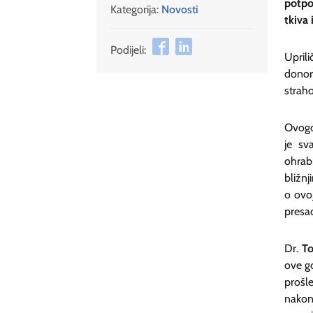
potpo
Kategorija:
Novosti
tkiva 
Podijeli:
Upril
donors
straho
Ovogod
je sv
ohrabr
bližn
o ovoj
presađ
Dr.
To
ove go
prošle
nakon