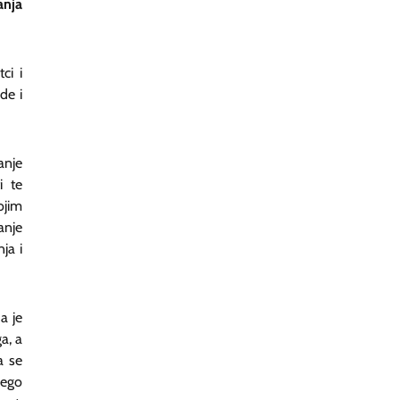
anja
ci i
de i
anje
i te
ojim
anje
ja i
a je
a, a
a se
nego