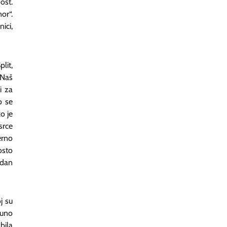
ost.
or“.
ici,
lit,
“Naš
i za
o se
o je
srce
erno
osto
 dan
j su
puno
 bila