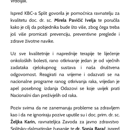
Vrdoljak.
Ispred KBC-a Split govorila je pomoćnica ravnatelju za
kvalitetu doc. dr. sc.
Mirela Pavičić Ivelja
te poručila
kako je cilj da pobjednika bude što više, zbog čega treba
još više promicati prevenciju, preventivne preglede i
zdrave životne navike.
Uz sve kvalitetnije i naprednije terapije te liječenje
onkoloških bolesti, rano otkrivanje jedan je od vječnih
zadataka cjelokupnog sustava i naša društvena
odgovornost. Reagirati na vrijeme i odazvati se na
nacionalne programe ranog otkrivanja raka, vrijedan je
apel posebnog izdanja
Odazovi se
koje uvijek prati
Nacionalni dan preživjelih od raka.
Poziv svima da ne zanemaruju probleme sa zdravljem
kao i da ne ignoriraju pozive uputile su i doc. prim. dr. sc.
Željka Karin,
ravnateljica Zavoda za javno zdravstvo
Splitsko-dalmatinske županije te
dr. Sonja Barač
, ispred