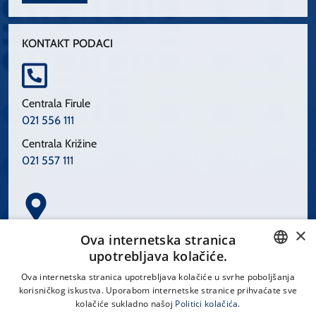
KONTAKT PODACI
Centrala Firule
021 556 111
Centrala Križine
021 557 111
×
Spinčićeva 1, 21000 Split
Ova internetska stranica
Hrvatska
upotrebljava kolačiće.
CROATIAN
Ova internetska stranica upotrebljava kolačiće u svrhe poboljšanja
korisničkog iskustva. Uporabom internetske stranice prihvaćate sve
ENGLISH
kolačiće sukladno našoj
Politici kolačića.
office@kbsplit.hr