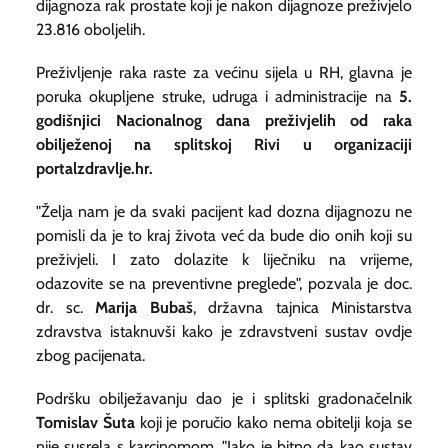
dijagnoza rak prostate koji je nakon dijagnoze preživjelo
23.816 oboljelih.
Preživljenje raka raste za većinu sijela u RH, glavna je
poruka okupljene struke, udruga i administracije na
5.
godišnjici Nacionalnog dana preživjelih od raka
obilježenoj na splitskoj Rivi u organizaciji
portalzdravlje.hr.
"Želja nam je da svaki pacijent kad dozna dijagnozu ne
pomisli da je to kraj života već da bude dio onih koji su
preživjeli. I zato dolazite k liječniku na vrijeme,
odazovite se na preventivne preglede", pozvala je doc.
dr. sc.
Marija Bubaš
,
državna tajnica Ministarstva
zdravstva istaknuvši kako je zdravstveni sustav ovdje
zbog pacijenata.
Podršku obilježavanju dao je i splitski gradonačelnik
Tomislav Šuta
koji je poručio kako nema obitelji koja se
nije susrela s karcinomom. "Jako je bitno da kao sustav