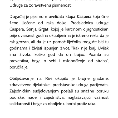
Udruge za zdravstvenu pismenost.
Događaj je pjesmom uveličala
klapa Caspera
koju čine
žene liječene od raka dojke. Predsjednica udruge
Caspera,
Sonja Grgat
, kojoj je karcinom dijagnosticiran
prije dvanaest godina okupljenima je iskreno rekla da je
rak grozan, ali da je uz pomoć liječnika moguće biti tu
godinama i živjeti ispunjen život. "Rak nije kraj. Uvijek
ima života, koliko god da on trajao. Poanta su
preventiva, briga o sebi i oslobođenje od straha",
poručila je.
Obilježavanje na Rivi okupilo je brojne građane,
zdravstvene djelatnike i predstavnike udruga pacijenata.
Zajedničkim sudjelovanjem poslali su snažnu poruku
podrške, nade i zajedništva, naglašavajući važnost
solidarnosti i brige za oboljele u borbi protiv raka.