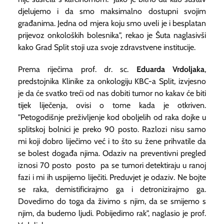
djelujemo i da smo maksimalno dostupni svojim
građanima. Jedna od mjera koju smo uveli je i besplatan
prijevoz onkoloških bolesnika", rekao je Šuta naglasivši
kako Grad Split stoji uza svoje zdravstvene institucije.
Prema riječima prof. dr. sc.
Eduarda Vrdoljaka
,
predstojnika Klinike za onkologiju KBC-a Split, izvjesno
je da će svatko treći od nas dobiti tumor no kakav će biti
tijek liječenja, ovisi o tome kada je otkriven.
"Petogodišnje preživljenje kod oboljelih od raka dojke u
splitskoj bolnici je preko 90 posto. Razlozi nisu samo
mi koji dobro liječimo već i to što su žene prihvatile da
se bolest događa njima. Odaziv na preventivni pregled
iznosi 70 posto posto pa se tumori detektiraju u ranoj
fazi i mi ih uspijemo liječiti. Preduvjet je odaziv. Ne bojte
se raka, demistificirajmo ga i detronizirajmo ga.
Dovedimo do toga da živimo s njim, da se smijemo s
njim, da budemo ljudi. Pobijedimo rak", naglasio je prof.