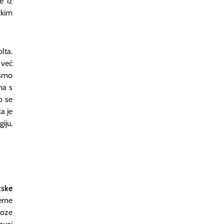
e iz
kim
lta.
 već
 smo
ma s
o se
a je
iju,
tske
erne
noze