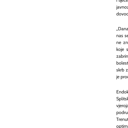
i lije
javno
dovodi
„Dana
nas se
ne zn
koje 
zabrin
boles
skrb z
je pro
Endokr
Split
vjero
podru
Trenu
optim