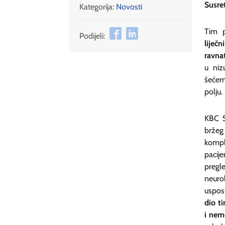
Susre
Kategorija:
Novosti
Tim 
Podijeli:
liječ
ravna
u niz
šećer
polju.
KBC S
bržeg
kompl
pacij
pregl
neurol
uspo
dio
ti
i nem