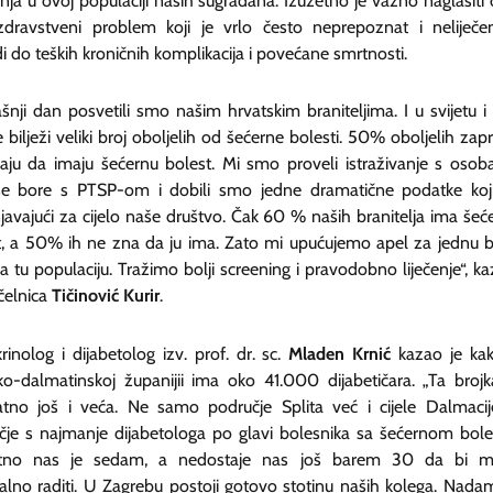
čenja u ovoj populaciji naših sugrađana. Izuzetno je važno naglasiti 
zdravstveni problem koji je vrlo često neprepoznat i neliječe
 do teških kroničnih komplikacija i povećane smrtnosti.
šnji dan posvetili smo našim hrvatskim braniteljima. I u svijetu i
 bilježi veliki broj oboljelih od šećerne bolesti. 50% oboljelih zap
aju da imaju šećernu bolest. Mi smo proveli istraživanje s oso
se bore s PTSP-om i dobili smo jedne dramatične podatke koj
javajući za cijelo naše društvo. Čak 60 % naših branitelja ima šeć
t, a 50% ih ne zna da ju ima. Zato mi upućujemo apel za jednu b
a tu populaciju. Tražimo bolji screening i pravodobno liječenje“, ka
čelnica
Tičinović Kurir
.
inolog i dijabetolog izv. prof. dr. sc.
Mladen Krnić
kazao je ka
sko-dalmatinskoj županijii ima oko 41.000 dijabetičara. „Ta brojk
jatno još i veća. Ne samo područje Splita već i cijele Dalmacij
čje s najmanje dijabetologa po glavi bolesnika sa šećernom bole
tno nas je sedam, a nedostaje nas još barem 30 da bi m
alno raditi. U Zagrebu postoji gotovo stotinu naših kolega. Nada