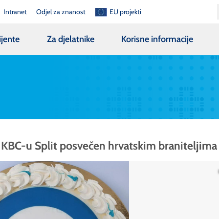
Intranet
Odjel za znanost
EU projekti
ijente
Za djelatnike
Korisne informacije
u KBC-u Split posvečen hrvatskim braniteljima