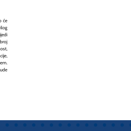
o će
ilog
jedi
broj
ost,
ije,
lem.
bude