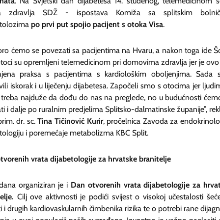
enata
. Na Svjetski dan dijabetesa 14. studenog, telemedicinom s
 zdravlja SDŽ - ispostava Komiža sa splitskim bolnič
etolozima
po prvi put spojio pacijent s otoka Visa
.
oro ćemo se povezati sa pacijentima na Hvaru, a nakon toga ide Šo
otoci su opremljeni telemedicinom pri domovima zdravlja jer je ovo
ajena praksa s pacijentima s kardiološkim oboljenjima. Sada
ili iskorak i u liječenju dijabetesa. Započeli smo s otocima jer ljudi
 treba najduže da dođu do nas na preglede, no u budućnosti ćem
ati i dalje po ruralnim predjelima Splitsko-dalmatinske županije”, rekl
prim. dr. sc.
Tina Tičinović Kurir
, pročelnica Zavoda za endokrinolog
etologiju i poremećaje metabolizma KBC Split.
vorenih vrata dijabetologije za hrvatske branitelje
 dana organiziran je i
Dan otvorenih vrata dijabetologije za hrva
telje.
Cilj ove aktivnosti je podići svijest o visokoj učestalosti šeć
i i drugih kardiovaskularnih čimbenika rizika te o potrebi rane dijag