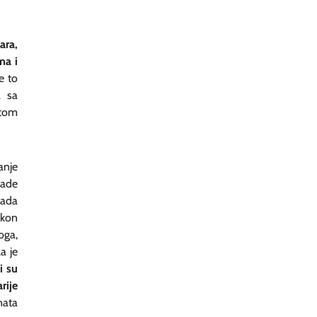
ara,
ma i
je to
a sa
 tom
ranje
rade
rada
akon
oga,
a je
i su
rije
nata