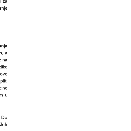
 za
rnje
anja
m,
a
e na
like
kove
lit.
cine
om u
. Do
ških