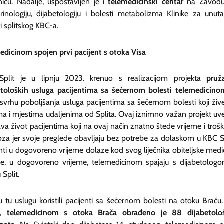
nicu. Nadalje, uspostavljen je i
telemedicinski centar
na Zavodu
rinologiju, dijabetologiju i bolesti metabolizma Klinike za unuta
i splitskog KBC-a.
edicinom spojen prvi pacijent s otoka Visa
plit je u lipnju 2023. krenuo s realizacijom projekta
pruž
etoloških usluga
pacijentima sa šećernom bolesti telemedicino
 svrhu poboljšanja usluga pacijentima sa šećernom bolesti koji živ
ma i mjestima udaljenima od Splita. Ovaj iznimno važan projekt uve
va život pacijentima koji na ovaj način znatno štede vrijeme i troš
voza jer svoje preglede obavljaju bez potrebe za dolaskom u KBC Sp
nti u dogovoreno vrijeme dolaze kod svog liječnika obiteljske medi
se, u dogovoreno vrijeme, telemedicinom spajaju s dijabetolog
Split.
u tu uslugu koristili pacijenti sa šećernom bolesti na otoku Braču
s,
telemedicinom s otoka Brača obrađeno je 88 dijabetolo