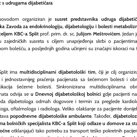
t s udrugama dijabetičara
povodom organiziran je
susret predstavnika udruga dijabetič
nika Zavoda za endokrinologiju, dijabetologiju i bolesti metaboliz
teljem KBC-a Split
prof. prim. dr. sc.
Julijom Meštrovićem
. Jedan 
u zajedničkih susreta s ciljem unaprjeđenja skrbi o pacijentim
nom bolešću, a posljednjih godina učinjeni su značajni iskoraci na
plit ima
multidisciplinarni dijabetološki tim
, čiji je cilj organizi
 i jednostavnijeg praćenja pacijenata sa šećernom bolesti i ob
ikacija šećerne bolesti. Sinkronizirana multidisciplinarna ob
enata odvija se
u Dnevnoj dijabetološkoj bolnici
gdje pacijenti n
eda dijabetologa odmah dogovore i termin za preglede kardiol
oga, oftalmologa i radiologa. Veliko olakšanje za pacijente donijel
stava
popodnevne dijabetološke ambulante
. Također,
dijabetoloz
ma bolničkih specijalista KBC-a Split koji odlaze u domove za sta
oćne
otklanjajući tako potrebu za transport teško pokretnih pacije