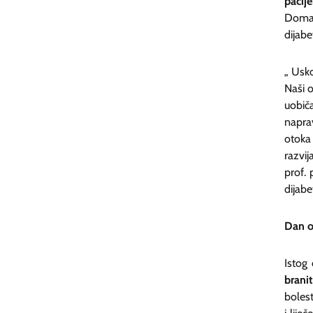
pacij
Doma
dijab
„ Usk
Naši 
uobič
naprav
otoka
razvij
prof. 
dijab
Dan ot
Istog
brani
bolest