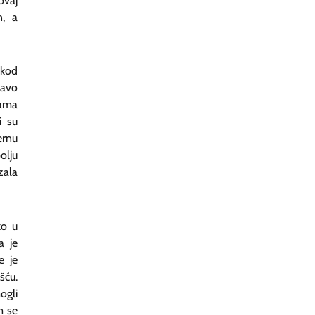
ovaj
n, a
 kod
ravo
bama
i su
ernu
olju
zala
ko u
a je
e je
šću.
ogli
m se