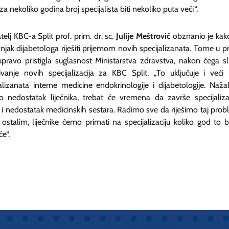
za nekoliko godina broj specijalista biti nekoliko puta veći“.
elj KBC-a Split prof. prim. dr. sc.
Julije Meštrović
obznanio je kak
jak dijabetologa riješiti prijemom novih specijalizanata. Tome u pr
upravo pristigla suglasnost Ministarstva zdravstva, nakon čega sli
sivanje novih specijalizacija za KBC Split. „To uključuje i veći 
alizanata interne medicine endokrinologije i dijabetologije. Nažal
 nedostatak liječnika, trebat će vremena da završe specijalizac
 i nedostatak medicinskih sestara. Radimo sve da riješimo taj prob
ostalim, liječnike ćemo primati na specijalizaciju koliko god to 
e“.