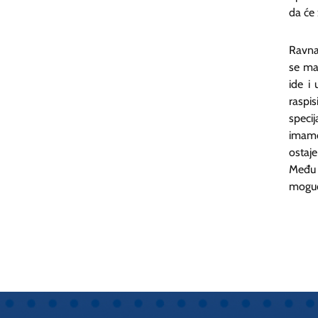
da će 
Ravnat
se man
ide i 
raspi
specij
imamo
ostaje
Među 
moguć