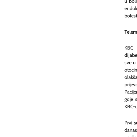
u bol
endok
bolest
Telem
KBC S
dijab
sve u
otoci
olakša
prije
Pacije
gdje 
KBC-u 
Prvi s
dana