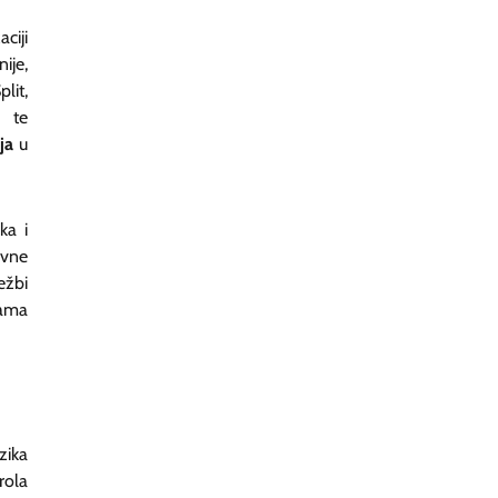
ciji
ije,
lit,
e te
ja
u
ka i
ivne
ežbi
bama
zika
rola