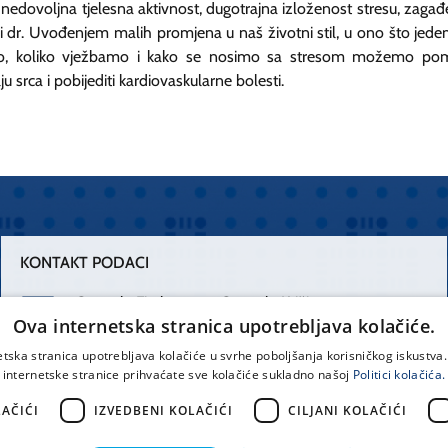
, nedovoljna tjelesna aktivnost, dugotrajna izloženost stresu, zagađ
 i dr. Uvođenjem malih promjena u naš životni stil, u ono što jede
o, koliko vježbamo i kako se nosimo sa stresom možemo po
ju srca i pobijediti kardiovaskularne bolesti.
KONTAKT PODACI
Centrala Firule
Centrala Križine
Ova internetska stranica upotrebljava kolačiće.
021 556 111
021 557 111
etska stranica upotrebljava kolačiće u svrhe poboljšanja korisničkog iskustv
internetske stranice prihvaćate sve kolačiće sukladno našoj
Politici kolačića.
Spinčićeva 1,
office@kbsplit.hr
21000 Split
AČIĆI
IZVEDBENI KOLAČIĆI
CILJANI KOLAČIĆI
Hrvatska