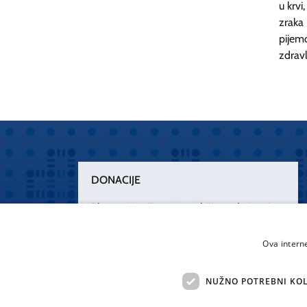
u krvi
zraka
pijem
zdravl
DONACIJE
Plemenitim činom nesebičnog darivanja
osnažimo našu zdravstvenu zaštitu.
„Zarazimo“ se dobrotom, donirajmo od
Ova intern
srca.
NUŽNO POTREBNI KOL
Želim donirati