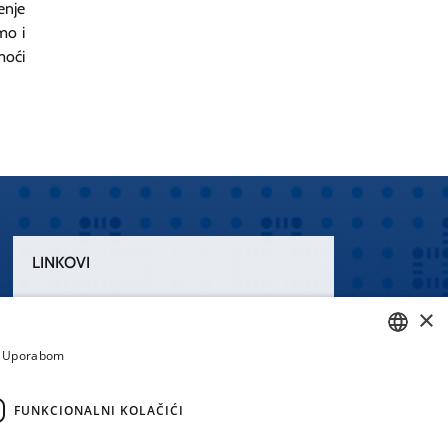
enje
mo i
moći
LINKOVI
Uvjeti korištenja
×
Izjava o pristupačnosti
a. Uporabom
CROATIAN
ENGLISH
FUNKCIONALNI KOLAČIĆI