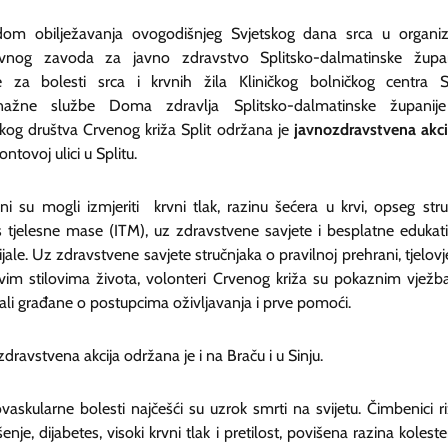
om obilježavanja ovogodišnjeg Svjetskog dana srca u organiza
vnog zavoda za javno zdravstvo Splitsko-dalmatinske župan
ke za bolesti srca i krvnih žila Kliničkog bolničkog centra Sp
nažne službe Doma zdravlja Splitsko-dalmatinske županij
kog društva Crvenog križa Split održana je
javnozdravstvena akci
tovoj ulici u Splitu.
ni su mogli izmjeriti krvni tlak, razinu šećera u krvi, opseg stru
s tjelesne mase (ITM), uz zdravstvene savjete i besplatne edukat
jale. Uz zdravstvene savjete stručnjaka o pravilnoj prehrani, tjelovj
avim stilovima života, volonteri Crvenog križa su pokaznim vjež
ali građane o postupcima oživljavanja i prve pomoći.
dravstvena akcija održana je i na Braču i u Sinju.
vaskularne bolesti najčešći su uzrok smrti na svijetu. Čimbenici ri
enje, dijabetes, visoki krvni tlak i pretilost, povišena razina koleste