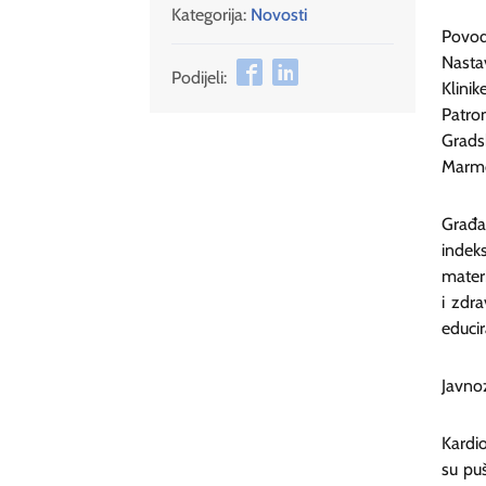
Kategorija:
Novosti
Povod
Nasta
Podijeli:
Klini
Patro
Grads
Marmon
Građa
indek
materi
i zdr
educir
Javnoz
Kardio
su puš