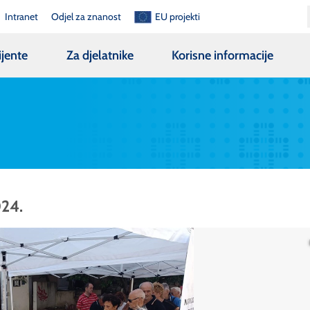
Intranet
Odjel za znanost
EU projekti
ijente
Za djelatnike
Korisne informacije
024.