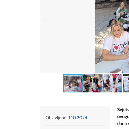
Svje
ovogo
Objavljeno:
1.10.2024.
dana s