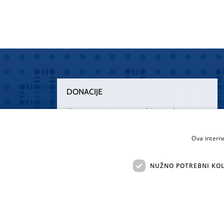
DONACIJE
Plemenitim činom nesebičnog darivanja
osnažimo našu zdravstvenu zaštitu.
„Zarazimo“ se dobrotom, donirajmo od
Ova intern
srca.
NUŽNO POTREBNI KOL
Želim donirati
Sva 