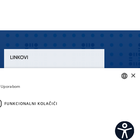
LINKOVI
Uvjeti korištenja
×
Izjava o pristupačnosti
a. Uporabom
CROATIAN
ENGLISH
FUNKCIONALNI KOLAČIĆI
emi.hr