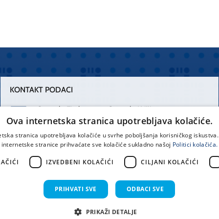
KONTAKT PODACI
Centrala Firule
Centrala Križine
Ova internetska stranica upotrebljava kolačiće.
021 556 111
021 557 111
etska stranica upotrebljava kolačiće u svrhe poboljšanja korisničkog iskustv
internetske stranice prihvaćate sve kolačiće sukladno našoj
Politici kolačića.
Spinčićeva 1,
office@kbsplit.hr
21000 Split
AČIĆI
IZVEDBENI KOLAČIĆI
CILJANI KOLAČIĆI
Hrvatska
PRIHVATI SVE
ODBACI SVE
prava pridržana KBC Split 2026.
Implementacija i dizajn:
Sist
PRIKAŽI DETALJE