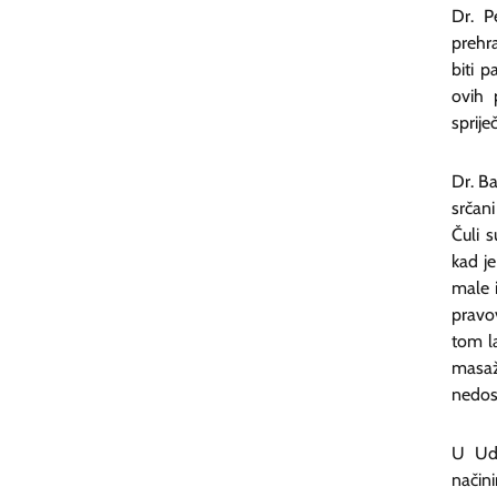
Dr. P
prehr
biti p
ovih 
spriječ
Dr. Ba
srčani
Čuli 
kad je
male i
pravo
tom la
masaž
nedost
U Udr
načini