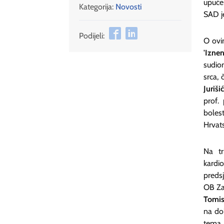
upućen
Kategorija:
Novosti
SAD je
Podijeli:
O ovi
'Izne
sudion
srca, 
Jurišić
prof. 
bolest
Hrvats
Na tr
kardio
preds
OB Zad
Tomis
na do
tema 