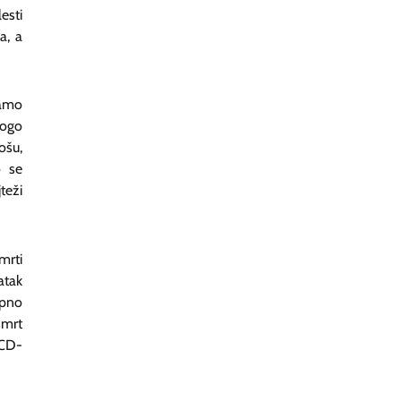
esti
a, a
mamo
nogo
ošu,
o se
teži
mrti
atak
upno
smrt
ICD-