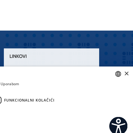
LINKOVI
Uvjeti korištenja
×
Izjava o pristupačnosti
a. Uporabom
CROATIAN
ENGLISH
FUNKCIONALNI KOLAČIĆI
emi.hr