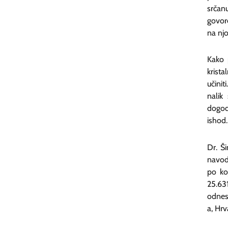
srčan
govor
na njo
Kako 
krist
učini
nalik
dogod
ishod.
Dr. Š
navode
po ko
25.63
odnese
a, Hrv