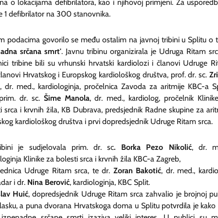
a o lokacijama defibrilatora, kao i njihovoj primjeni. Za usporedb
 1 defibrilator na 300 stanovnika.
m podacima govorilo se među ostalim na javnoj tribini u Splitu o 
nadna srčana smrt'
. Javnu tribinu organizirala je Udruga Ritam src
ici tribine bili su vrhunski hrvatski kardiolozi i članovi Udruge R
članovi Hrvatskog i Europskog kardiološkog društva, prof. dr. sc.
Zr
, dr. med., kardiologinja, pročelnica Zavoda za aritmije KBC-a Spl
prim. dr. sc.
Šime Manola
, dr. med., kardiolog, pročelnik Klinik
i srca i krvnih žila, KB Dubrava, predsjednik Radne skupine za arit
kog kardiološkog društva i prvi dopredsjednik Udruge Ritam srca.
ibini je sudjelovala prim. dr. sc
. Borka Pezo Nikolić
, dr. m
loginja Klinike za bolesti srca i krvnih žila KBC-a Zagreb,
jednica Udruge Ritam srca, te dr.
Zoran Bakotić
, dr. med., kardio
ar i dr.
Nina Berović
, kardiologinja, KBC Split.
lav Huić
, dopredsjednik Udruge Ritam srca zahvalio je brojnoj pub
lasku, a puna dvorana Hrvatskoga doma u Splitu potvrdila je kako
iznenadne srčane smrti izaziva veliki interes. U publici su 