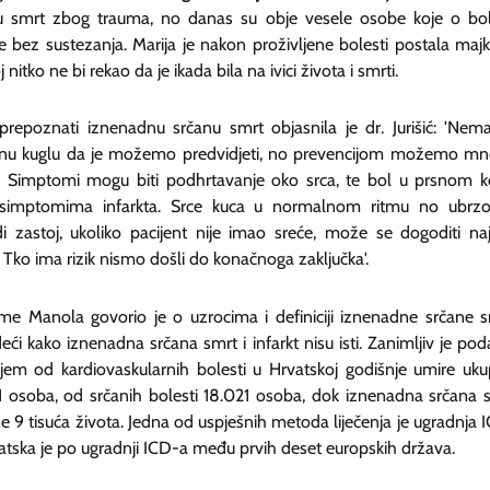
u smrt zbog trauma, no danas su obje vesele osobe koje o bol
e bez sustezanja. Marija je nakon proživljene bolesti postala majk
j nitko ne bi rekao da je ikada bila na ivici života i smrti.
prepoznati iznenadnu srčanu smrt objasnila je dr. Jurišić: 'Ne
alnu kuglu da je možemo predvidjeti, no prevencijom možemo m
ti. Simptomi mogu biti podhrtavanje oko srca, te bol u prsnom k
 simptomima infarkta. Srce kuca u normalnom ritmu no ubrz
i zastoj, ukoliko pacijent nije imao sreće, može se dogoditi naj
 Tko ima rizik nismo došli do konačnoga zaključka'.
ime Manola govorio je o uzrocima i definiciji iznenadne srčane s
ći kako iznenadna srčana smrt i infarkt nisu isti. Zanimljiv je pod
jem od kardiovaskularnih bolesti u Hrvatskoj godišnje umire uk
1 osoba, od srčanih bolesti 18.021 osoba, dok iznenadna srčana 
 9 tisuća života. Jedna od uspješnih metoda liječenja je ugradnja 
atska je po ugradnji ICD-a među prvih deset europskih država.