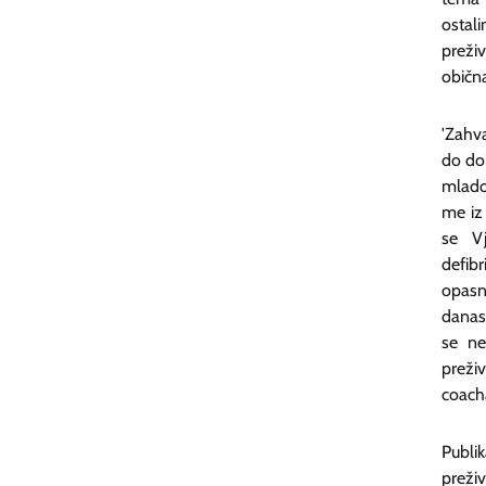
ostal
preživj
obična
'Zahv
do dol
mladog
me iz 
se Vj
defibr
opasni
danas 
se ne
preživ
coacha
Publi
preži