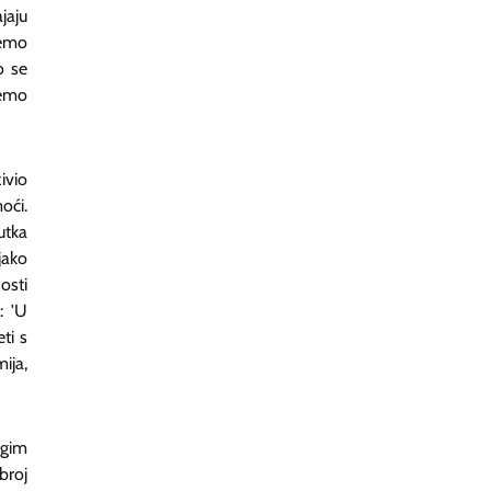
jaju
žemo
o se
žemo
ivio
oći.
utka
jako
osti
: 'U
ti s
ija,
ugim
broj