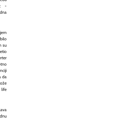
rt -
edna
njem
bilo
m su
etio
rter
votno
ciji
a da
može
life
lava
adnu