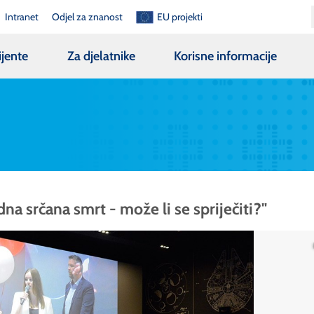
Intranet
Odjel za znanost
EU projekti
ijente
Za djelatnike
Korisne informacije
na srčana smrt - može li se spriječiti?"