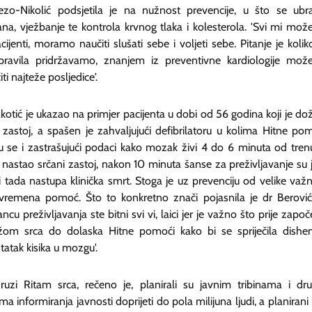
ezo-Nikolić podsjetila je na nužnost prevencije, u što se ubra
ana, vježbanje te kontrola krvnog tlaka i kolesterola. 'Svi mi mo
acijenti, moramo naučiti slušati sebe i voljeti sebe. Pitanje je kolik
pravila pridržavamo, znanjem iz preventivne kardiologije mo
iti najteže posljedice'.
kotić je ukazao na primjer pacijenta u dobi od 56 godina koji je dož
 zastoj, a spašen je zahvaljujući defibrilatoru u kolima Hitne pom
su se i zastrašujući podaci kako mozak živi 4 do 6 minuta od tren
 nastao srčani zastoj, nakon 10 minuta šanse za preživljavanje su 
 tada nastupa klinička smrt. Stoga je uz prevenciju od velike važn
vremena pomoć. Što to konkretno znači pojasnila je dr Berović
ncu preživljavanja ste bitni svi vi, laici jer je važno što prije započe
om srca do dolaska Hitne pomoći kako bi se spriječila dishem
atak kisika u mozgu'.
uzi Ritam srca, rečeno je, planirali su javnim tribinama i dr
ma informiranja javnosti doprijeti do pola milijuna ljudi, a planirani 