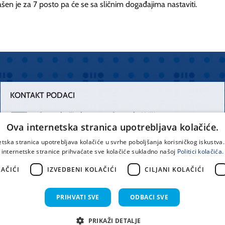
en je za 7 posto pa će se sa sličnim događajima nastaviti.
KONTAKT PODACI
Centrala Firule
Centrala Križine
Ova internetska stranica upotrebljava kolačiće.
021 556 111
021 557 111
etska stranica upotrebljava kolačiće u svrhe poboljšanja korisničkog iskustv
internetske stranice prihvaćate sve kolačiće sukladno našoj
Politici kolačića.
Spinčićeva 1,
office@kbsplit.hr
21000 Split
AČIĆI
IZVEDBENI KOLAČIĆI
CILJANI KOLAČIĆI
Hrvatska
PRIHVATI SVE
ODBACI SVE
prava pridržana KBC Split 2026.
Implementacija i dizajn:
Sist
PRIKAŽI DETALJE