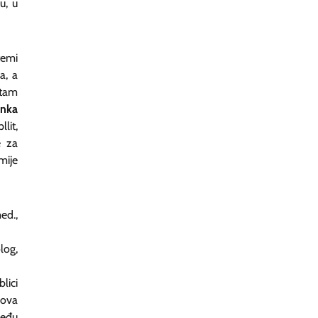
u, u
temi
a, a
itam
inka
lit,
e za
mije
ed.,
log,
lici
 ova
među