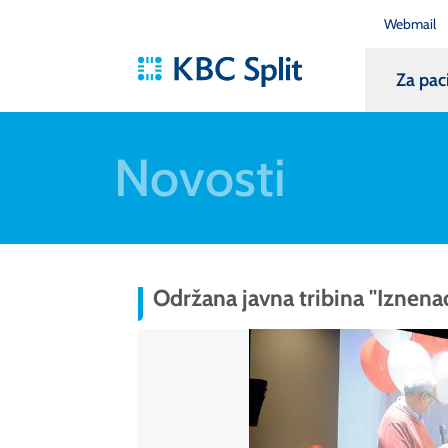
Webmail
Za pac
Novosti
Održana javna tribina "Iznenad