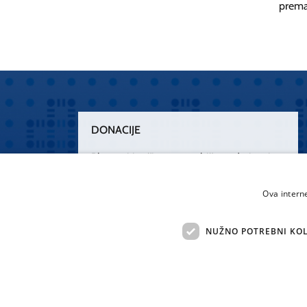
premaš
DONACIJE
Plemenitim činom nesebičnog darivanja
osnažimo našu zdravstvenu zaštitu.
„Zarazimo“ se dobrotom, donirajmo od
Ova intern
srca.
NUŽNO POTREBNI KOL
Želim donirati
Sva 