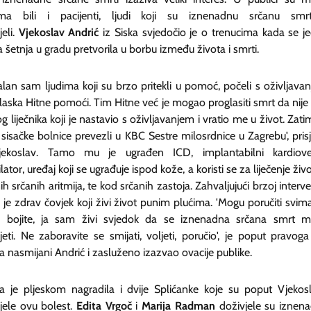
ima bili i pacijenti, ljudi koji su iznenadnu srčanu sm
eli.
Vjekoslav Andrić
iz Siska svjedočio je o trenucima kada se j
 šetnja u gradu pretvorila u borbu između života i smrti.
alan sam ljudima koji su brzo pritekli u pomoć, počeli s oživljava
aska Hitne pomoći. Tim Hitne već je mogao proglasiti smrt da nije 
 liječnika koji je nastavio s oživljavanjem i vratio me u život. Zati
sisačke bolnice prevezli u KBC Sestre milosrdnice u Zagrebu', prisj
ekoslav. Tamo mu je ugrađen ICD, implantabilni kardiove
ilator, uređaj koji se ugrađuje ispod kože, a koristi se za liječenje ži
h srčanih aritmija, te kod srčanih zastoja. Zahvaljujući brzoj interven
je zdrav čovjek koji živi život punim plućima. 'Mogu poručiti svim
 bojite, ja sam živi svjedok da se iznenadna srčana smrt 
jeti. Ne zaboravite se smijati, voljeti, poručio', je poput pravoga 
 nasmijani Andrić i zasluženo izazvao ovacije publike.
ka je pljeskom nagradila i dvije Splićanke koje su poput Vjekos
vjele ovu bolest.
Edita Vrgoč
i
Marija Radman
doživjele su iznen