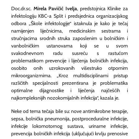
Doc.dr.sc.
Mirela Pavičić Ivelja
, predstojnica Klinike za
infektologiju KBC-a Split i predsjednica organizacijskog
odbora „Škole infektologije“ istaknula je kako je tečaj
namijenjen liječnicima, medicinskim sestrama i
stručnjacima srodnih struka zaposlenim u bolničkim i
vanbolničkim ustanovama koji se u svom
svakodnevnom radu susreću s rastućom
problematikom prevencije i liječenja bolničkih infekcija,
osobito onih uzrokovanih višestruko otpornim
mikroorganizmima. „Kroz multidisciplinarni pristup
različitih specijalnosti prezentirana je problematika
optimalne dijagnostike i liječenja najčešćih i
najkompleksnijih nozokomijalnih infekcija“, kazala je.
Neke od tema tečaja bile su: nove antimikrobne terapije,
sepsa, bolnička pneumonija, postproceduralne infekcije,
infekcije lokomotornog sustava, urinarne infekcije,
prevencija bolničkih infekcija (uključujući krvlju prenosive