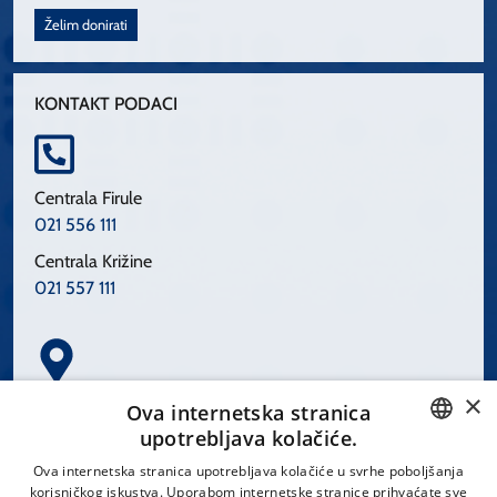
Želim donirati
KONTAKT PODACI
Centrala Firule
021 556 111
Centrala Križine
021 557 111
×
Spinčićeva 1, 21000 Split
Ova internetska stranica
Hrvatska
upotrebljava kolačiće.
CROATIAN
Ova internetska stranica upotrebljava kolačiće u svrhe poboljšanja
korisničkog iskustva. Uporabom internetske stranice prihvaćate sve