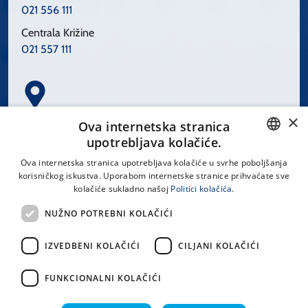
021 556 111
Centrala Križine
021 557 111
×
Spinčićeva 1, 21000 Split
Ova internetska stranica
Hrvatska
upotrebljava kolačiće.
CROATIAN
Ova internetska stranica upotrebljava kolačiće u svrhe poboljšanja
korisničkog iskustva. Uporabom internetske stranice prihvaćate sve
ENGLISH
kolačiće sukladno našoj
Politici kolačića.
office@kbsplit.hr
NUŽNO POTREBNI KOLAČIĆI
LINKOVI
IZVEDBENI KOLAČIĆI
CILJANI KOLAČIĆI
Uvjeti korištenja
FUNKCIONALNI KOLAČIĆI
Izjava o pristupačnosti