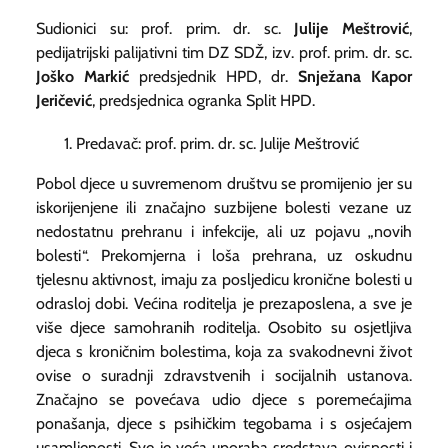
Sudionici su: prof. prim. dr. sc.
Julije Meštrović
,
pedijatrijski palijativni tim DZ SDŽ, izv. prof. prim. dr. sc.
Joško Markić
predsjednik HPD, dr.
Snježana Kapor
Jeričević
, predsjednica ogranka Split HPD.
Predavač: prof. prim. dr. sc. Julije Meštrović
Pobol djece u suvremenom društvu se promijenio jer su
iskorijenjene ili značajno suzbijene bolesti vezane uz
nedostatnu prehranu i infekcije, ali uz pojavu „novih
bolesti“. Prekomjerna i loša prehrana, uz oskudnu
tjelesnu aktivnost, imaju za posljedicu kronične bolesti u
odrasloj dobi. Većina roditelja je prezaposlena, a sve je
više djece samohranih roditelja. Osobito su osjetljiva
djeca s kroničnim bolestima, koja za svakodnevni život
ovise o suradnji zdravstvenih i socijalnih ustanova.
Značajno se povećava udio djece s poremećajima
ponašanja, djece s psihičkim tegobama i s osjećajem
usamljenosti. Sve je veća uporaba sredstava ovisnosti i