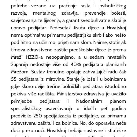
potrebe vezane uz praćenje rasta i psihofizičkog
razvoja, mentalnog zdravlja, prevencije bolesti,
savjetovanja te liječenja, a garant sveobuhvatne skrbi je
upravo pedijatar. Pedesetak tisuća djece u Hrvatskoj
nema optimalnu primarnu pedijatrijsku skrb i ako nešto
pod hitno na učinimo, prijeti nam slom. Naime, stotinjak
timova zdravstvene zaštite predškolske djece je prema
Mreži HZZO-a nepopunjeno, a u sedam hrvatskih
županija nedostaje više od 40% pedijatara planiranih
Mrežom. Sustav trenutno opstaje zahvaljujući radu čak
55 pedijatara iz mirovine. Stanje je loše i u bolnicama
gdje skoro dvije trećine bolničkih pedijatara istodobno
pokriva više radilišta. Ministarstvo zdravstva je uvažilo
primjedbe pedijatara i Nacionalnim planom
specijalističkog usavršavanja u idućih pet godina
predvidilo 250 specijalizacija iz pedijatrije, za primarnu
zdravstvenu zaštitu i za bolnice. No, do oporavka neće
doći preko noći. Hrvatskoj trebaju sustavne i strateške