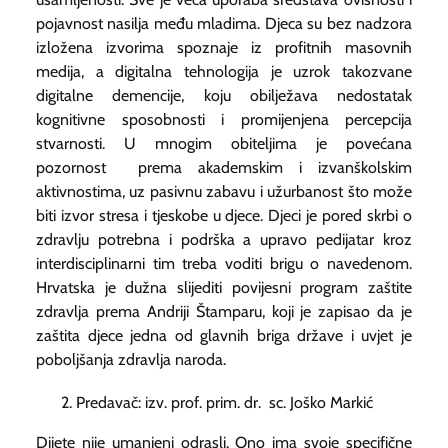
pojavnost nasilja među mladima.
D
jeca su bez nadzora
izložena izvorima spoznaje iz profitnih masovnih
medija, a digitalna tehnologija je uzrok takozvane
digitalne demencije, koju obilježava nedostatak
kognitivne sposobnosti i promijenjena percepcija
stvarnosti. U mnogim obiteljima je povećana
pozornost prema akademskim i izvanškolskim
aktivnostima, uz pasivnu zabavu i užurbanost što može
biti izvor stresa i tjeskobe u djece. Djeci je pored skrbi o
zdravlju potrebna i podrška a upravo pedijatar kroz
interdisciplinarni tim treba voditi brigu o navedenom.
Hrvatska je dužna slijediti povijesni program zaštite
zdravlja prema Andriji Štamparu, koji je zapisao da je
zaštita djece jedna od glavnih briga države i uvjet je
poboljšanja zdravlja naroda.
Predavač: izv. prof. prim. dr. sc. Joško Markić
Dijete nije umanjeni odrasli. Ono ima svoje specifične