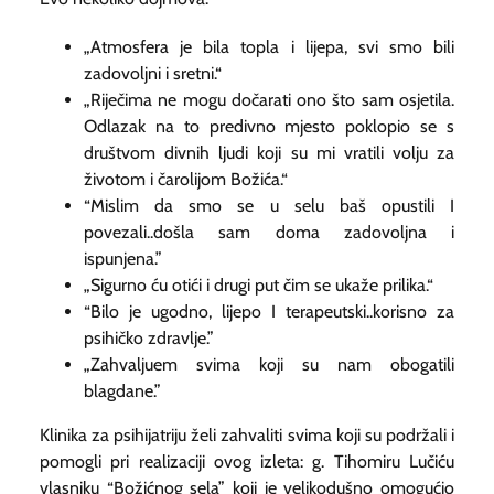
„Atmosfera je bila topla i lijepa, svi smo bili
zadovoljni i sretni.“
„Riječima ne mogu dočarati ono što sam osjetila.
Odlazak na to predivno mjesto poklopio se s
društvom divnih ljudi koji su mi vratili volju za
životom i čarolijom Božića.“
“Mislim da smo se u selu baš opustili I
povezali..došla sam doma zadovoljna i
ispunjena.”
„Sigurno ću otići i drugi put čim se ukaže prilika.“
“Bilo je ugodno, lijepo I terapeutski..korisno za
psihičko zdravlje.”
„Zahvaljuem svima koji su nam obogatili
blagdane.”
Klinika za psihijatriju želi zahvaliti svima koji su podržali i
pomogli pri realizaciji ovog izleta: g. Tihomiru Lučiću
vlasniku “Božićnog sela” koji je velikodušno omogućio