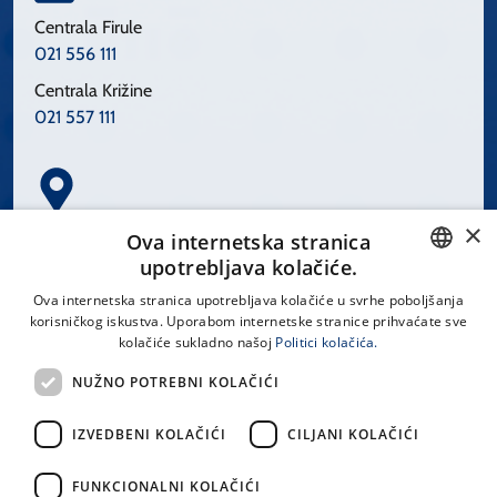
Centrala Firule
021 556 111
Centrala Križine
021 557 111
×
Spinčićeva 1, 21000 Split
Ova internetska stranica
Hrvatska
upotrebljava kolačiće.
CROATIAN
Ova internetska stranica upotrebljava kolačiće u svrhe poboljšanja
korisničkog iskustva. Uporabom internetske stranice prihvaćate sve
ENGLISH
kolačiće sukladno našoj
Politici kolačića.
office@kbsplit.hr
NUŽNO POTREBNI KOLAČIĆI
LINKOVI
IZVEDBENI KOLAČIĆI
CILJANI KOLAČIĆI
Uvjeti korištenja
FUNKCIONALNI KOLAČIĆI