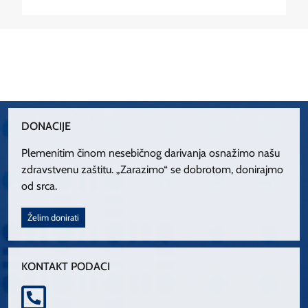
DONACIJE
Plemenitim činom nesebičnog darivanja osnažimo našu
zdravstvenu zaštitu. „Zarazimo“ se dobrotom, donirajmo
od srca.
Želim donirati
KONTAKT PODACI