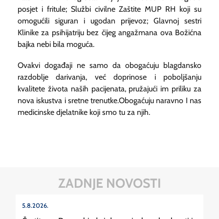
posjet i fritule; Službi civilne Zaštite MUP RH koji su
omogućili siguran i ugodan prijevoz; Glavnoj sestri
Klinike za psihijatriju bez čijeg angažmana ova Božićna
bajka nebi bila moguća.
Ovakvi događaji ne samo da obogaćuju blagdansko
razdoblje darivanja, već doprinose i poboljšanju
kvalitete života naših pacijenata, pružajući im priliku za
nova iskustva i sretne trenutke.Obogaćuju naravno I nas
medicinske djelatnike koji smo tu za njih.
ZADNJE NOVOSTI
5.8.2026.