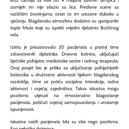
kroz čaroliju sa više od 4 milijuna šarenih lampica i
osmijeh im nije silazio sa lica. Predivne scene sa
različitim životinjama ostat će im urezane duboko u
sjećanju. Blagdansku atmosferu dodatno su upotpunile
tople fritule koje su ispekli vrijedni djelatnici Božičnog
sela.
Izletu je prisustvovalo 20 pacijenata u pratnji tima
zdravstvenih djelatnika Dnevne bolnice, uključujući
liječnike psihijatre, medicinske sestre i radnog terapeuta.
Ovaj posjet bio je prilika za uključivanje psihijatrijskih
bolesnika u društvene aktivnosti tijekom blagdanskog
razdoblja, čime se potiču socijalna interakcija, radna
aktivnost i osjećaj zajedništva. Takva iskustva mogu
pozitivno utjecati na emocionalno blagostanje
pacijenata, potičući osjećaj samopouzdanja i unutarnje
ispunjenosti.
Iskustva naših pacijenata bila su više nego pozitivna.
Evo nekoliko dojmova: