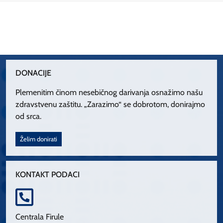
DONACIJE
Plemenitim činom nesebičnog darivanja osnažimo našu
zdravstvenu zaštitu. „Zarazimo“ se dobrotom, donirajmo
od srca.
Želim donirati
KONTAKT PODACI
Centrala Firule