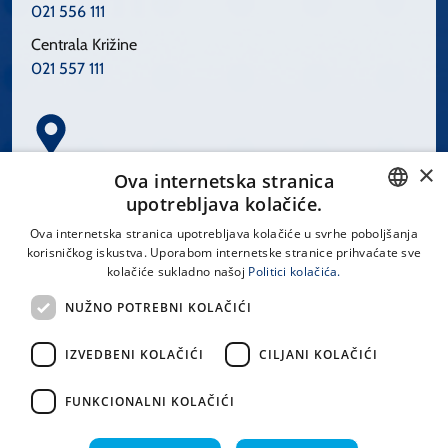
021 556 111
Centrala Križine
021 557 111
×
Spinčićeva 1, 21000 Split
Ova internetska stranica
Hrvatska
upotrebljava kolačiće.
CROATIAN
Ova internetska stranica upotrebljava kolačiće u svrhe poboljšanja
korisničkog iskustva. Uporabom internetske stranice prihvaćate sve
ENGLISH
kolačiće sukladno našoj
Politici kolačića.
office@kbsplit.hr
NUŽNO POTREBNI KOLAČIĆI
LINKOVI
IZVEDBENI KOLAČIĆI
CILJANI KOLAČIĆI
Uvjeti korištenja
FUNKCIONALNI KOLAČIĆI
Izjava o pristupačnosti