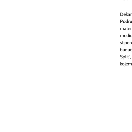
Dekan 
Podr
mater
medic
stipe
buduć
Split
kojem