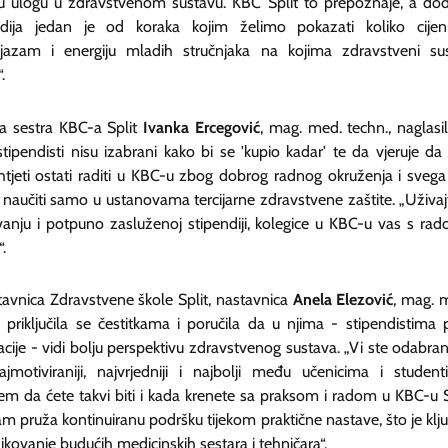
nu ulogu u zdravstvenom sustavu. KBC Split to prepoznaje, a dod
ndija jedan je od koraka kojim želimo pokazati koliko cije
ijazam i energiju mladih stručnjaka na kojima zdravstveni su
.
a sestra KBC-a Split
Ivanka Ercegović
, mag. med. techn., naglasil
tipendisti nisu izabrani kako bi se 'kupio kadar' te da vjeruje da 
htjeti ostati raditi u KBC-u zbog dobrog radnog okruženja i svega
naučiti samo u ustanovama tercijarne zdravstvene zaštite. „Uživaj
vanju i potpuno zasluženoj stipendiji, kolegice u KBC-u vas s rad
“.
tavnica Zdravstvene škole Split, nastavnica
Anela Elezović
, mag. 
. priključila se čestitkama i poručila da u njima - stipendistima 
cije - vidi bolju perspektivu zdravstvenog sustava. „Vi ste odabrani
ajmotiviraniji, najvrjedniji i najbolji među učenicima i student
jem da ćete takvi biti i kada krenete sa praksom i radom u KBC-u S
am pruža kontinuiranu podršku tijekom praktične nastave, što je klj
ikovanje budućih medicinskih sestara i tehničara“.