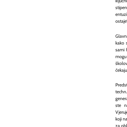
ključ
stipe
entuz
ostaje“
Glavn
kako s
sami 
mogu 
školo
čekaju
Preds
techn
genera
ste n
Vjeru
koji n
za obl