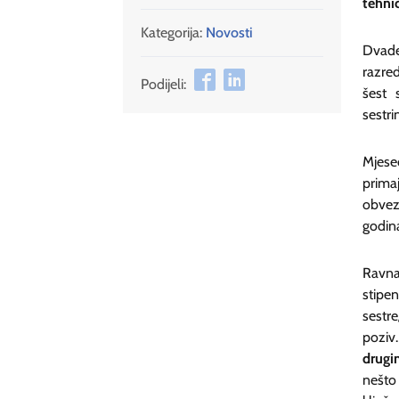
tehnič
Kategorija:
Novosti
Dvade
razre
Podijeli:
šest 
sestri
Mjese
prima
obvez
godina
Ravna
stipe
sestr
poziv
drugi
nešto