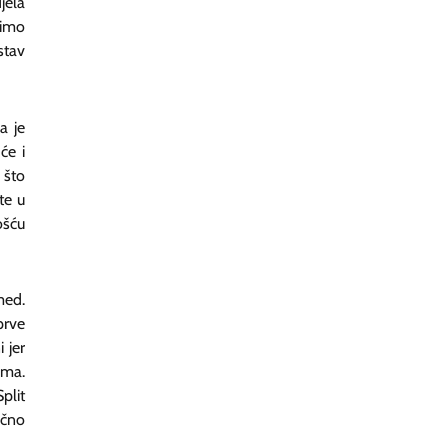
jela
nimo
stav
a je
će i
 što
te u
ošću
med.
prve
 jer
ima.
plit
učno