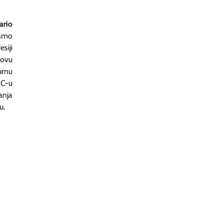
ario
samo
siji
 ovu
urnu
BC-u
anja
u.