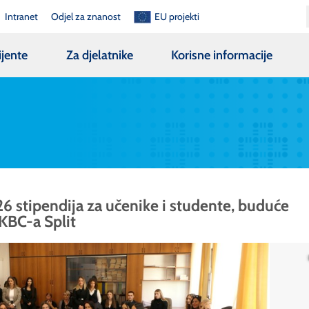
Intranet
Odjel za znanost
EU projekti
ijente
Za djelatnike
Korisne informacije
26 stipendija za učenike i studente, buduće
 KBC-a Split