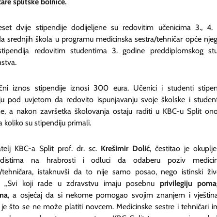
are splitske bolnice.
set dvije stipendije dodijeljene su redovitim učenicima 3., 4. 
da srednjih škola u programu medicinska sestra/tehničar opće njeg
stipendija redovitim studentima 3. godine preddiplomskog stu
nstva.
čni iznos stipendije iznosi 300 eura. Učenici i studenti stipen
ju pod uvjetom da redovito ispunjavanju svoje školske i studen
e, a nakon završetka školovanja ostaju raditi u KBC-u Split ono
 koliko su stipendiju primali.
telj KBC-a Split prof. dr. sc.
Krešimir Dolić
, čestitao je okuplj
ndistima na hrabrosti i odluci da odaberu poziv medici
e/tehničara, istaknuvši da to nije samo posao, nego istinski živ
. „Svi koji rade u zdravstvu imaju posebnu
privilegiju poma
ma
, a osjećaj da si nekome pomogao svojim znanjem i vješti
 je što se ne može platiti novcem. Medicinske sestre i tehničari i