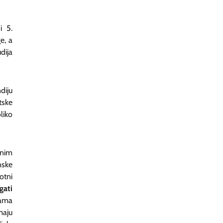
i 5.
e, a
dija
diju
tske
liko
enim
nske
otni
gati
nama
maju