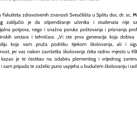
Fakulteta zdravstvenih znanosti Sveučilišta u Splitu doc. dr. sc.
M
ug
zaključio je da stipendiranje učenika i studenata nije 
ijalna potpora, nego i snažna poruka poštovanja i priznanja profe
inskih sestara i tehničara. „Vi ste prva generacija koja dobiva
ndiju koja vam pruža podršku tijekom školovanja, ali i sig
nost, jer vas nakon završetka školovanja čeka radno mjesto u K
“, kazao je te čestitao na odabiru plemenitog i vrijednog zanim
 i sam pripada te zaželio puno uspjeha u budućem školovanju i rad