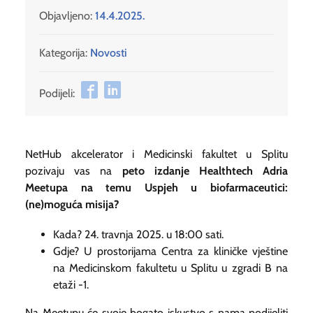
Objavljeno:
14.4.2025.
Kategorija:
Novosti
Podijeli:
NetHub akcelerator i Medicinski fakultet u Splitu
pozivaju vas na
peto izdanje Healthtech Adria
Meetupa na temu Uspjeh u biofarmaceutici:
(ne)moguća misija?
Kada? 24. travnja 2025. u 18:00 sati.
Gdje? U prostorijama Centra za kliničke vještine
na Medicinskom fakultetu u Splitu u zgradi B na
etaži -1.
Na Meetupu će svoje bogato iskustvo s nama podijeliti