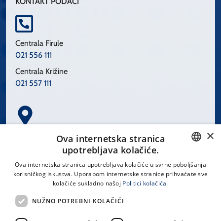
KONTAKT PODACI
Centrala Firule
021 556 111
Centrala Križine
021 557 111
×
Spinčićeva 1, 21000 Split
Ova internetska stranica
Hrvatska
upotrebljava kolačiće.
CROATIAN
Ova internetska stranica upotrebljava kolačiće u svrhe poboljšanja
korisničkog iskustva. Uporabom internetske stranice prihvaćate sve
ENGLISH
kolačiće sukladno našoj
Politici kolačića.
office@kbsplit.hr
NUŽNO POTREBNI KOLAČIĆI