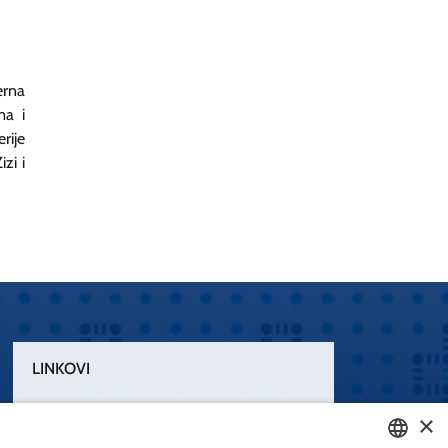
erna
ma i
rije
zi i
LINKOVI
Uvjeti korištenja
×
Izjava o pristupačnosti