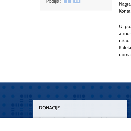
Podijeli:
Nagrad
Kontak
U pozi
atmos
nikad 
Kaleta
domaći
DONACIJE
Plemenitim činom nesebičnog darivanja
osnažimo našu zdravstvenu zaštitu.