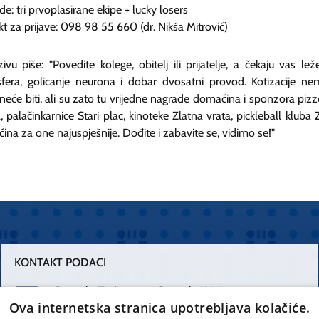
e: tri prvoplasirane ekipe + lucky losers
t za prijave: 098 98 55 660 (dr. Nikša Mitrović)
vu piše: "Povedite kolege, obitelj ili prijatelje, a čekaju vas lež
fera, golicanje neurona i dobar dvosatni provod. Kotizacije ne
neće biti, ali su zato tu vrijedne nagrade domaćina i sponzora pizze
, palačinkarnice Stari plac, kinoteke Zlatna vrata, pickleball kluba Zi
na za one najuspješnije. Dođite i zabavite se, vidimo se!"
KONTAKT PODACI
Centrala Firule
Centrala Križine
Ova internetska stranica upotrebljava kolačiće.
021 556 111
021 557 111