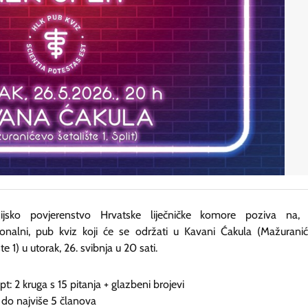
ijsko povjerenstvo Hrvatske liječničke komore poziva na,
cionalni, pub kviz koji će se održati u Kavani Ćakula (Mažurani
šte 1) u utorak, 26. svibnja u 20 sati.
t: 2 kruga s 15 pitanja + glazbeni brojevi
 do najviše 5 članova