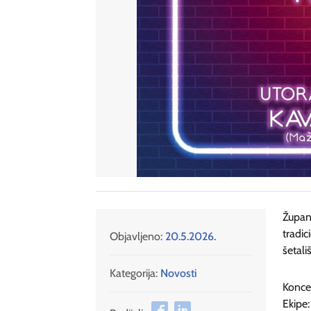
Župan
tradi
Objavljeno:
20.5.2026.
šetali
Kategorija:
Novosti
Koncep
Ekipe: