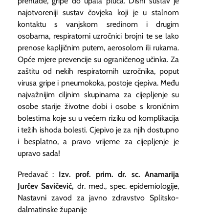
prehlade, gripe do upala pluća. Dišni sustav je
najotvoreniji sustav čovjeka koji je u stalnom
kontaktu s vanjskom sredinom i drugim
osobama, respiratorni uzročnici brojni te se lako
prenose kapljičnim putem, aerosolom ili rukama.
Opće mjere prevencije su ograničenog učinka. Za
zaštitu od nekih respiratornih uzročnika, poput
virusa gripe i pneumokoka, postoje cjepiva. Među
najvažnijim ciljnim skupinama za cijepljenje su
osobe starije životne dobi i osobe s kroničnim
bolestima koje su u većem riziku od komplikacija
i težih ishoda bolesti. Cjepivo je za njih dostupno
i besplatno, a pravo vrijeme za cijepljenje je
upravo sada!
Predavač :
Izv. prof. prim. dr. sc. Anamarija
Jurčev Savičević,
dr. med., spec. epidemiologije,
Nastavni zavod za javno zdravstvo Splitsko-
dalmatinske županije