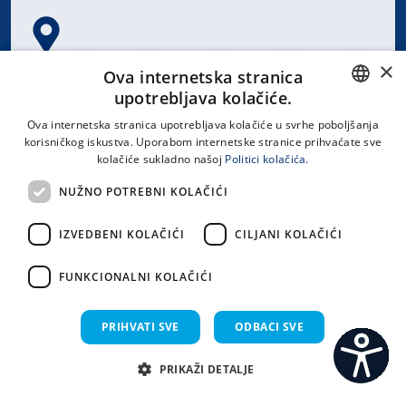
×
Spinčićeva 1, 21000 Split
Ova internetska stranica
Hrvatska
upotrebljava kolačiće.
CROATIAN
Ova internetska stranica upotrebljava kolačiće u svrhe poboljšanja
korisničkog iskustva. Uporabom internetske stranice prihvaćate sve
ENGLISH
kolačiće sukladno našoj
Politici kolačića.
office@kbsplit.hr
NUŽNO POTREBNI KOLAČIĆI
LINKOVI
IZVEDBENI KOLAČIĆI
CILJANI KOLAČIĆI
Uvjeti korištenja
FUNKCIONALNI KOLAČIĆI
Izjava o pristupačnosti
PRIHVATI SVE
ODBACI SVE
PRIKAŽI DETALJE
C
S
Sva prava pridržana KBC Split 2026.