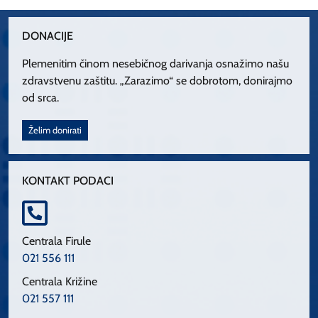
DONACIJE
Plemenitim činom nesebičnog darivanja osnažimo našu
zdravstvenu zaštitu. „Zarazimo“ se dobrotom, donirajmo
od srca.
Želim donirati
KONTAKT PODACI
Centrala Firule
021 556 111
Centrala Križine
021 557 111