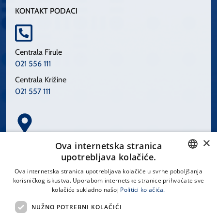
KONTAKT PODACI
Centrala Firule
021 556 111
Centrala Križine
021 557 111
×
Spinčićeva 1, 21000 Split
Ova internetska stranica
Hrvatska
upotrebljava kolačiće.
CROATIAN
Ova internetska stranica upotrebljava kolačiće u svrhe poboljšanja
korisničkog iskustva. Uporabom internetske stranice prihvaćate sve
ENGLISH
kolačiće sukladno našoj
Politici kolačića.
office@kbsplit.hr
NUŽNO POTREBNI KOLAČIĆI