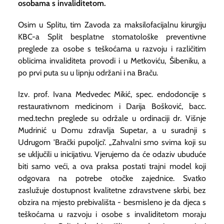
osobama s invaliditetom.
Osim u Splitu, tim Zavoda za maksilofacijalnu kirurgiju
KBC-a Split besplatne stomatološke preventivne
preglede za osobe s teškoćama u razvoju i različitim
oblicima invaliditeta provodi i u Metkoviću, Šibeniku, a
po prvi puta su u lipnju održani i na Braču.
Izv. prof. Ivana Medvedec Mikić, spec. endodoncije s
restaurativnom medicinom i Darija Bošković, bacc.
med.techn preglede su održale u ordinaciji dr. Višnje
Mudrinić u Domu zdravlja Supetar, a u suradnji s
Udrugom 'Brački pupoljci'. „Zahvalni smo svima koji su
se uključili u inicijativu. Vjerujemo da će odaziv ubuduće
biti samo veći, a ova praksa postati trajni model koji
odgovara na potrebe otočke zajednice. Svatko
zaslužuje dostupnost kvalitetne zdravstvene skrbi, bez
obzira na mjesto prebivališta - besmisleno je da djeca s
teškoćama u razvoju i osobe s invaliditetom moraju