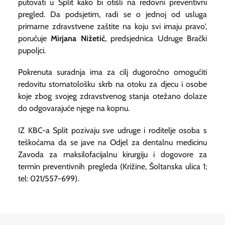
putovati u Split kako bi otišli na redovni preventivni
pregled. Da podsjetim, radi se o jednoj od usluga
primarne zdravstvene zaštite na koju svi imaju pravo',
poručuje
Mirjana Nižetić
, predsjednica Udruge Brački
pupoljci.
Pokrenuta suradnja ima za cilj dugoročno omogućiti
redovitu stomatološku skrb na otoku za djecu i osobe
koje zbog svojeg zdravstvenog stanja otežano dolaze
do odgovarajuće njege na kopnu.
IZ KBC-a Split pozivaju sve udruge i roditelje osoba s
teškoćama da se jave na Odjel za dentalnu medicinu
Zavoda za maksilofacijalnu kirurgiju i dogovore za
termin preventivnih pregleda (Križine, Šoltanska ulica 1;
tel: 021/557-699).