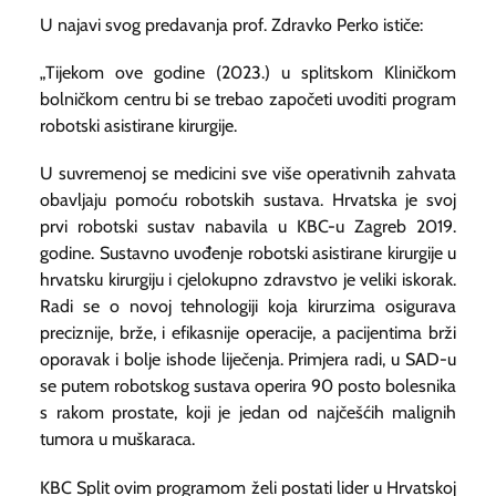
U najavi svog predavanja prof. Zdravko Perko ističe:
„Tijekom ove godine (2023.) u splitskom Kliničkom
bolničkom centru bi se trebao započeti uvoditi program
robotski asistirane kirurgije.
U suvremenoj se medicini sve više operativnih zahvata
obavljaju pomoću robotskih sustava. Hrvatska je svoj
prvi robotski sustav nabavila u KBC-u Zagreb 2019.
godine. Sustavno uvođenje robotski asistirane kirurgije u
hrvatsku kirurgiju i cjelokupno zdravstvo je veliki iskorak.
Radi se o novoj tehnologiji koja kirurzima osigurava
preciznije, brže, i efikasnije operacije, a pacijentima brži
oporavak i bolje ishode liječenja. Primjera radi, u SAD-u
se putem robotskog sustava operira 90 posto bolesnika
s rakom prostate, koji je jedan od najčešćih malignih
tumora u muškaraca.
KBC Split ovim programom želi postati lider u Hrvatskoj