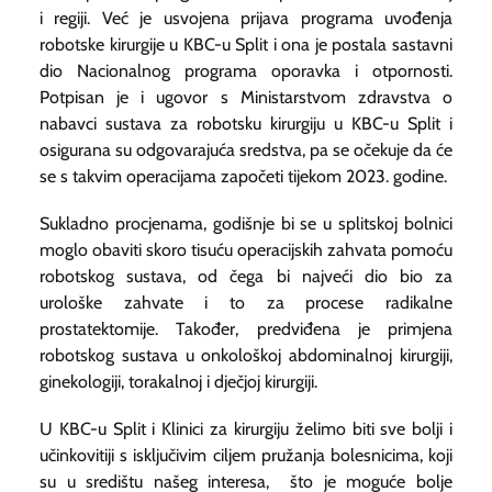
i regiji. Već je usvojena prijava programa uvođenja
robotske kirurgije u KBC-u Split i ona je postala sastavni
dio Nacionalnog programa oporavka i otpornosti.
Potpisan je i ugovor s Ministarstvom zdravstva o
nabavci sustava za robotsku kirurgiju u KBC-u Split i
osigurana su odgovarajuća sredstva, pa se očekuje da će
se s takvim operacijama započeti tijekom 2023. godine.
Sukladno procjenama, godišnje bi se u splitskoj bolnici
moglo obaviti skoro tisuću operacijskih zahvata pomoću
robotskog sustava, od čega bi najveći dio bio za
urološke zahvate i to za procese radikalne
prostatektomije. Također, predviđena je primjena
robotskog sustava u onkološkoj abdominalnoj kirurgiji,
ginekologiji, torakalnoj i dječjoj kirurgiji.
U KBC-u Split i Klinici za kirurgiju želimo biti sve bolji i
učinkovitiji s isključivim ciljem pružanja bolesnicima, koji
su u središtu našeg interesa, što je moguće bolje