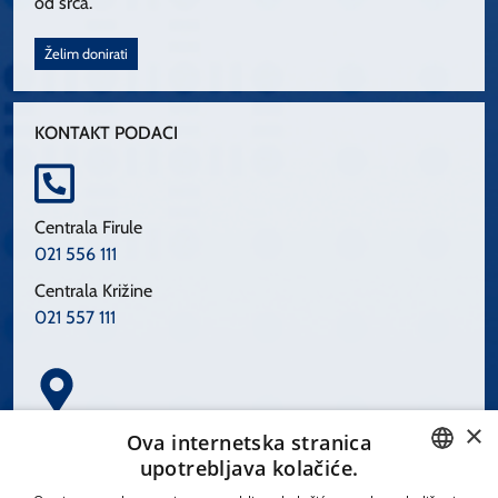
od srca.
Želim donirati
KONTAKT PODACI
Centrala Firule
021 556 111
Centrala Križine
021 557 111
×
Spinčićeva 1, 21000 Split
Ova internetska stranica
Hrvatska
upotrebljava kolačiće.
CROATIAN