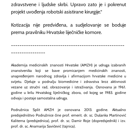
zdravstvene i ljudske skrbi. Upravo zato je i pokrenut
projekt uvođenja robotski asistirane kirurgije.“
Kotizacija nije predviđena, a sudjelovanje se boduje
prema pravilniku Hrvatske liječničke komore.
-----------------------------------------------------
----------------
Akademija medicinskih znanosti Hrvatske (AMZH) je udruga izabranih
znanstvenika koji se bave promicanjem medicinskih znanosti,
unapređenjem narodnog zdravlja i afirmacijom hrvatske medicine u
svijetu. Djeluje u području biomedicine i zdravstva kroz aktivnosti
vezane uz stručni rad, obra
zovanje i istraživanja. Osnovana je 1961.
godine u krilu Hrvatskog liječničkog zbora, od kojeg se 1983. godine
odvaja i postaje samostalna udruga.
Podružnica Split AMZH je osnovana 2013. godine. Aktualno
predsjedništvo Podružnice čine prof. emerit. dr. sc. Dušanka Martinović
Kaliterna (predsjednica), prof. dr. sc. Damir Roje (dopredsjednik) i izv.
prof. dr. sc. Anamarija Savičević (tajnica).