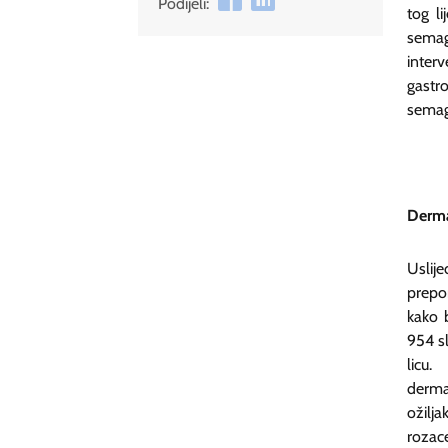
Podijeli:
tog li
semag
inte
gastr
semagl
Derma
Usli
prepor
kako b
954 sl
licu
derma
ožilja
rozac