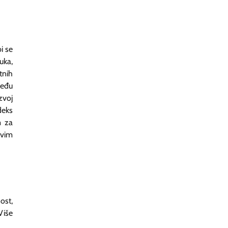
i se
uka,
tnih
među
zvoj
deks
m za
svim
ost,
Više