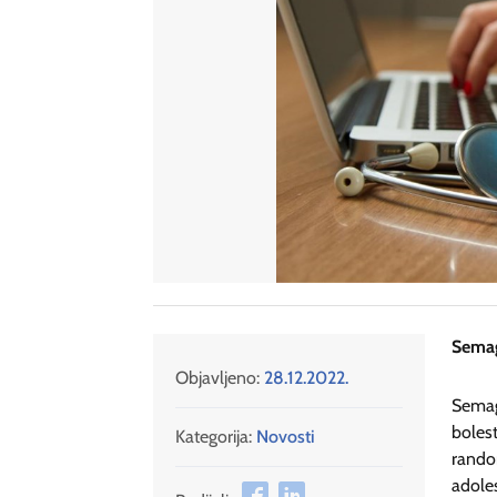
Semagl
Objavljeno:
28.12.2022.
Semag
boles
Kategorija:
Novosti
rando
adoles