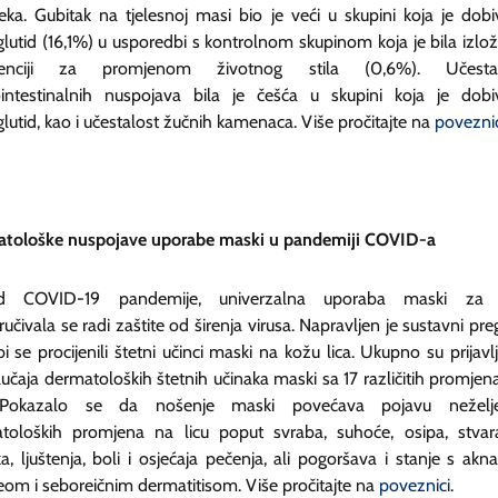
jeka. Gubitak na tjelesnoj masi bio je veći u skupini koja je dobi
lutid (16,1%) u usporedbi s kontrolnom skupinom koja je bila izlo
rvenciji za promjenom životnog stila (0,6%). Učestal
ointestinalnih nuspojava bila je češća u skupini koja je dobi
utid, kao i učestalost žučnih kamenaca. Više pročitajte na
poveznic
tološke nuspojave uporabe maski u pandemiji COVID-a
jed COVID-19 pandemije, univerzalna uporaba maski za l
učivala se radi zaštite od širenja virusa. Napravljen je sustavni pre
i se procijenili štetni učinci maski na kožu lica. Ukupno su prijavl
učaja dermatoloških štetnih učinaka maski sa 17 različitih promjen
. Pokazalo se da nošenje maski povećava pojavu neželje
toloških promjena na licu poput svraba, suhoće, osipa, stvar
ka, ljuštenja, boli i osjećaja pečenja, ali pogoršava i stanje s akn
eom i seboreičnim dermatitisom. Više pročitajte na
poveznici
.