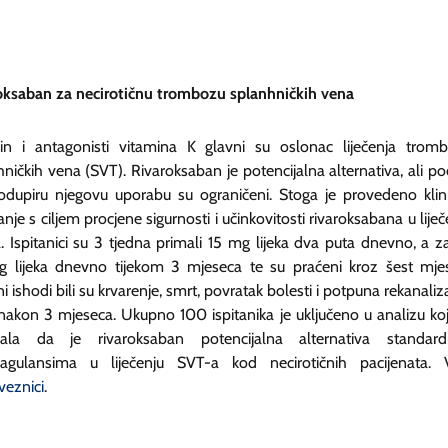
oksaban za necirotičnu trombozu splanhničkih vena
in i antagonisti vitamina K glavni su oslonac liječenja trom
ničkih vena (SVT). Rivaroksaban je potencijalna alternativa, ali po
podupiru njegovu uporabu su ograničeni. Stoga je provedeno klin
vanje s ciljem procjene sigurnosti i učinkovitosti rivaroksabana u liječ
. Ispitanici su 3 tjedna primali 15 mg lijeka dva puta dnevno, a z
 lijeka dnevno tijekom 3 mjeseca te su praćeni kroz šest mjes
i ishodi bili su krvarenje, smrt, povratak bolesti i potpuna rekanaliza
nakon 3 mjeseca. Ukupno 100 ispitanika je uključeno u analizu koj
ala da je rivaroksaban potencijalna alternativa standar
oagulansima u liječenju SVT-a kod necirotičnih pacijenata. 
veznici
.