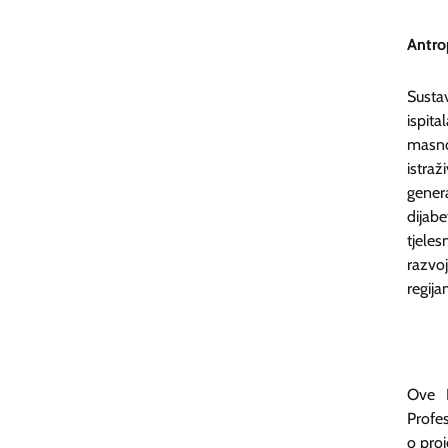
Antrop
Susta
ispita
masno
istra
genera
dijab
tjele
razvo
regij
Ove N
Profe
o pro