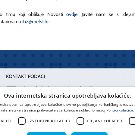
o timu koji oblikuje Novosti
ovdje
. Javite nam se s ideja
ntarima na
ibz@mefst.hr
.
KONTAKT PODACI
Centrala Firule
Centrala Križine
Ova internetska stranica upotrebljava kolačiće.
021 556 111
021 557 111
etska stranica upotrebljava kolačiće u svrhe poboljšanja korisničkog iskustv
internetske stranice prihvaćate sve kolačiće sukladno našoj
Politici kolačića.
Spinčićeva 1,
office@kbsplit.hr
21000 Split
AČIĆI
IZVEDBENI KOLAČIĆI
CILJANI KOLAČIĆI
Hrvatska