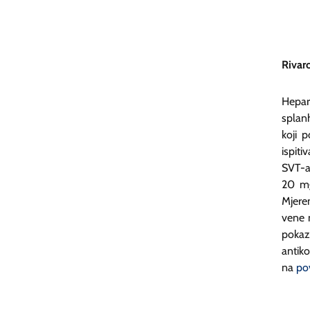
Rivar
Hepar
splanh
koji 
ispiti
SVT-a
20 mg
Mjeren
vene 
pokaz
antik
na
po