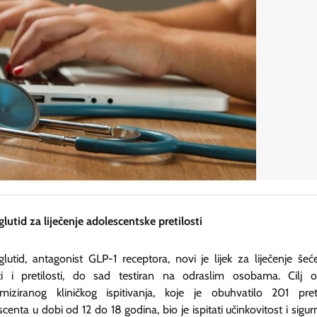
utid za liječenje adolescentske pretilosti
lutid, antagonist GLP-1 receptora, novi je lijek za liječenje šeć
ti i pretilosti, do sad testiran na odraslim osobama. Cilj 
miziranog kliničkog ispitivanja, koje je obuhvatilo 201 pret
centa u dobi od 12 do 18 godina, bio je ispitati učinkovitost i sigur