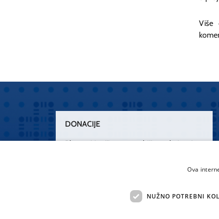
Više 
kome
DONACIJE
Plemenitim činom nesebičnog darivanja
osnažimo našu zdravstvenu zaštitu.
„Zarazimo“ se dobrotom, donirajmo od
Ova intern
srca.
NUŽNO POTREBNI KOL
Želim donirati