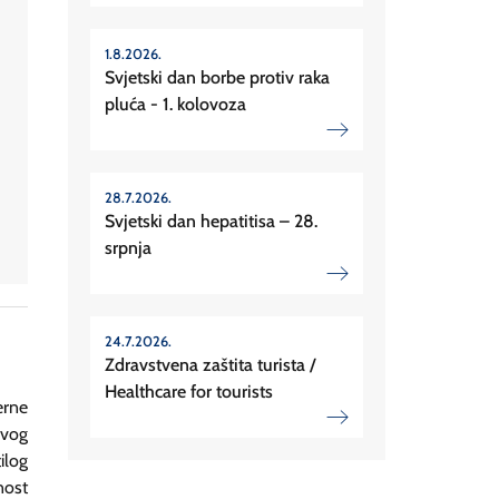
1.8.2026.
Svjetski dan borbe protiv raka
pluća - 1. kolovoza
28.7.2026.
Svjetski dan hepatitisa – 28.
srpnja
24.7.2026.
Zdravstvena zaštita turista /
Healthcare for tourists
erne
ovog
ilog
nost