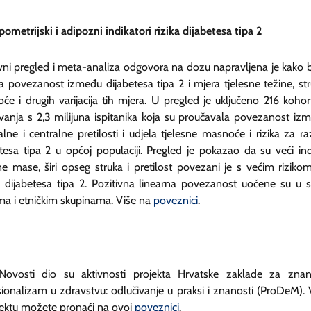
ometrijski i adipozni indikatori rizika dijabetesa tipa 2
vni pregled i meta-analiza odgovora na dozu napravljena je kako b
la povezanost između dijabetesa tipa 2 i mjera tjelesne težine, str
će i drugih varijacija tih mjera. U pregled je uključeno 216 kohor
živanja s 2,3 milijuna ispitanika koja su proučavala povezanost iz
lne i centralne pretilosti i udjela tjelesne masnoće i rizika za ra
etesa tipa 2 u općoj populaciji. Pregled je pokazao da su veći in
sne mase, širi opseg struka i pretilost povezani je s većim riziko
j dijabetesa tipa 2. Pozitivna linearna povezanost uočene su u 
ama i etničkim skupinama. Više na
poveznici
.
ovosti dio su aktivnosti projekta Hrvatske zaklade za znan
sionalizam u zdravstvu: odlučivanje u praksi i znanosti (ProDeM). 
jektu možete pronaći na ovoj
poveznici
.