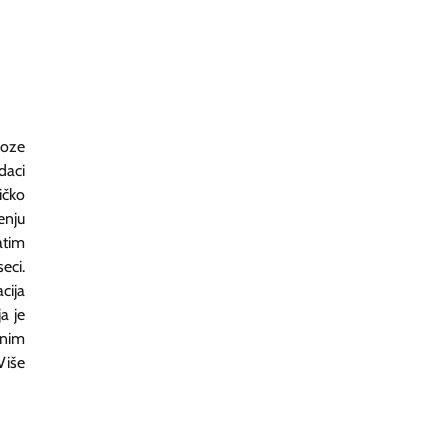
boze
daci
ičko
enju
atim
eci.
cija
a je
dnim
Više