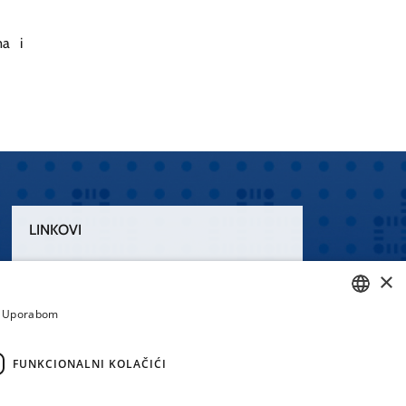
ma i
LINKOVI
Uvjeti korištenja
×
Izjava o pristupačnosti
a. Uporabom
CROATIAN
ENGLISH
FUNKCIONALNI KOLAČIĆI