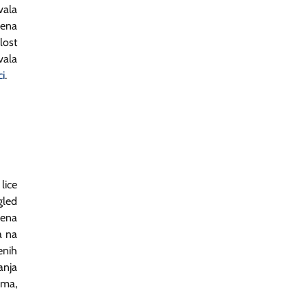
vala
žena
ost
vala
i
.
ice
gled
jena
a na
nih
anja
ama,