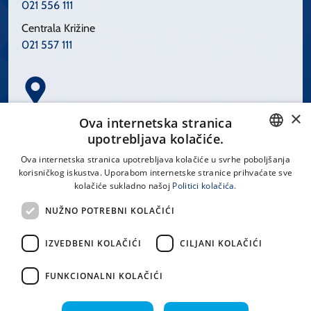
021 556 111
Centrala Križine
021 557 111
×
Spinčićeva 1, 21000 Split
Ova internetska stranica
Hrvatska
upotrebljava kolačiće.
CROATIAN
Ova internetska stranica upotrebljava kolačiće u svrhe poboljšanja
korisničkog iskustva. Uporabom internetske stranice prihvaćate sve
ENGLISH
kolačiće sukladno našoj
Politici kolačića.
office@kbsplit.hr
NUŽNO POTREBNI KOLAČIĆI
LINKOVI
IZVEDBENI KOLAČIĆI
CILJANI KOLAČIĆI
Uvjeti korištenja
FUNKCIONALNI KOLAČIĆI
Izjava o pristupačnosti