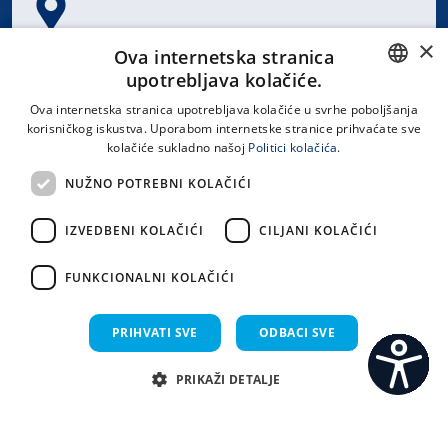
×
Spinčićeva 1, 21000 Split
Ova internetska stranica
Hrvatska
upotrebljava kolačiće.
CROATIAN
Ova internetska stranica upotrebljava kolačiće u svrhe poboljšanja
korisničkog iskustva. Uporabom internetske stranice prihvaćate sve
ENGLISH
kolačiće sukladno našoj
Politici kolačića.
office@kbsplit.hr
NUŽNO POTREBNI KOLAČIĆI
LINKOVI
IZVEDBENI KOLAČIĆI
CILJANI KOLAČIĆI
Uvjeti korištenja
FUNKCIONALNI KOLAČIĆI
Izjava o pristupačnosti
PRIHVATI SVE
ODBACI SVE
PRIKAŽI DETALJE
C
S
Sva prava pridržana KBC Split 2026.
Implementacija i dizajn:
Sistemi.hr