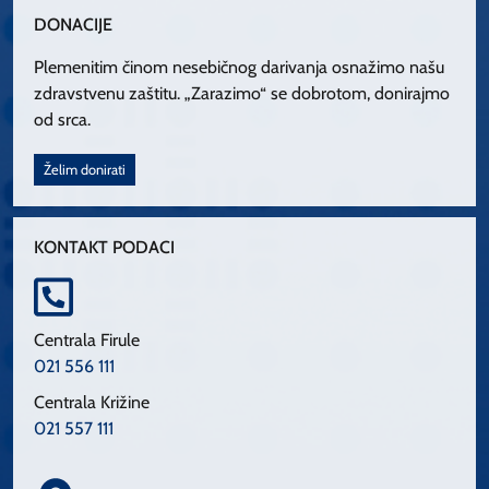
DONACIJE
Plemenitim činom nesebičnog darivanja osnažimo našu
zdravstvenu zaštitu. „Zarazimo“ se dobrotom, donirajmo
od srca.
Želim donirati
KONTAKT PODACI
Centrala Firule
021 556 111
Centrala Križine
021 557 111