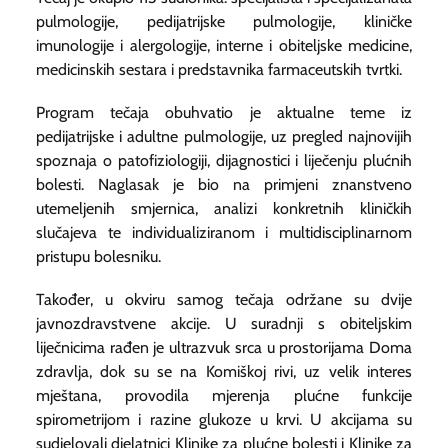
pulmologije, pedijatrijske pulmologije, kliničke
imunologije i alergologije, interne i obiteljske medicine,
medicinskih sestara i predstavnika farmaceutskih tvrtki.
Program tečaja obuhvatio je aktualne teme iz
pedijatrijske i adultne pulmologije, uz pregled najnovijih
spoznaja o patofiziologiji, dijagnostici i liječenju plućnih
bolesti. Naglasak je bio na primjeni znanstveno
utemeljenih smjernica, analizi konkretnih kliničkih
slučajeva te individualiziranom i multidisciplinarnom
pristupu bolesniku.
Također, u okviru samog tečaja održane su dvije
javnozdravstvene akcije. U suradnji s obiteljskim
liječnicima rađen je ultrazvuk srca u prostorijama Doma
zdravlja, dok su se na Komiškoj rivi, uz velik interes
mještana, provodila mjerenja plućne funkcije
spirometrijom i razine glukoze u krvi. U akcijama su
sudjelovali djelatnici Klinike za plućne bolesti i Klinike za