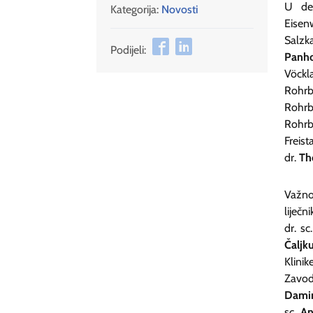
U del
Kategorija:
Novosti
Eisen
Salz
Podijeli:
Panho
Vöckl
Rohrb
Rohrb
Rohrb
Freist
dr.
Th
Važno
liječn
dr. sc
Čaljku
Klini
Zavoda
Damir
sc.
An