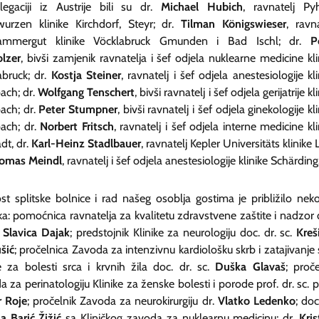
egaciji iz Austrije bili su dr.
Michael Hubich
, ravnatelj Py
wurzen klinike Kirchdorf, Steyr; dr.
Tilman Königswieser
, ravna
kammergut klinike Vöcklabruck Gmunden i Bad Ischl; dr.
P
lzer
, bivši zamjenik ravnatelja i šef odjela nuklearne medicine kli
abruck; dr.
Kostja Steiner
, ravnatelj i šef odjela anestesiologije kli
ach; dr.
Wolfgang Tenschert
, bivši ravnatelj i šef odjela gerijatrije kl
ach; dr.
Peter Stumpner
, bivši ravnatelj i šef odjela ginekologije kl
ach; dr.
Norbert Fritsch
, ravnatelj i šef odjela interne medicine kli
adt, dr.
Karl-Heinz Stadlbauer
, ravnatelj Kepler Universitäts klinike 
omas Meindl
, ravnatelj i šef odjela anestesiologije klinike Schärding
st splitske bolnice i rad našeg osoblja gostima je približilo neko
ika: pomoćnica ravnatelja za kvalitetu zdravstvene zaštite i nadzor 
.
Slavica Dajak
; predstojnik Klinike za neurologiju doc. dr. sc.
Kreš
šić
; pročelnica Zavoda za intenzivnu kardiološku skrb i zatajivanje 
ke za bolesti srca i krvnih žila doc. dr. sc.
Duška Glavaš
; proče
 za perinatologiju Klinike za ženske bolesti i porode prof. dr. sc. p
 Roje
; pročelnik Zavoda za neurokirurgiju dr.
Vlatko Ledenko
; doc
a Barić Žižić
sa Kliničkog zavoda za nuklearnu medicinu; dr.
Kris