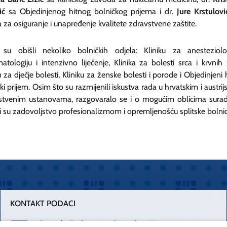
ić
sa Objedinjenog hitnog bolničkog prijema i dr.
Jure Krstulovi
 za osiguranje i unapređenje kvalitete zdravstvene zaštite.
 su obišli nekoliko bolničkih odjela: Kliniku za anesteziolog
atologiju i intenzivno liječenje, Klinika za bolesti srca i krvnih ž
u za dječje bolesti, Kliniku za ženske bolesti i porode i Objedinjeni h
ki prijem. Osim što su razmijenili iskustva rada u hrvatskim i austrij
stvenim ustanovama, razgovaralo se i o mogućim oblicima surad
li su zadovoljstvo profesionalizmom i opremljenošću splitske bolnic
KONTAKT PODACI
Centrala Firule
Centrala Križine