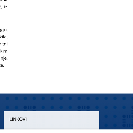
ć
, iz
iju,
ila,
itni
skim
nje.
e.
LINKOVI
Uvjeti korištenja