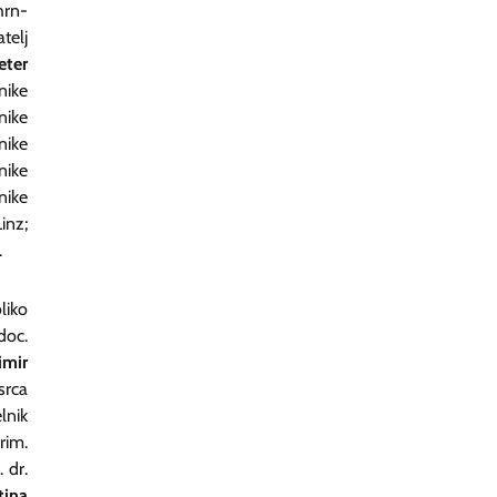
hrn-
telj
eter
nike
nike
inike
inike
nike
Linz;
.
liko
doc.
imir
srca
lnik
rim.
. dr.
tina