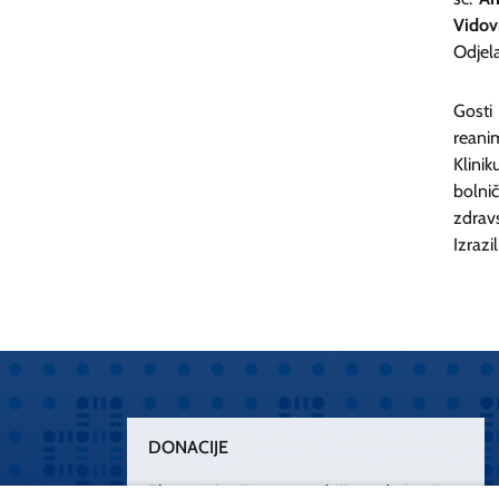
Vidov
Odjela
Gosti
reanim
Klinik
bolnič
zdrav
Izrazi
DONACIJE
Plemenitim činom nesebičnog darivanja