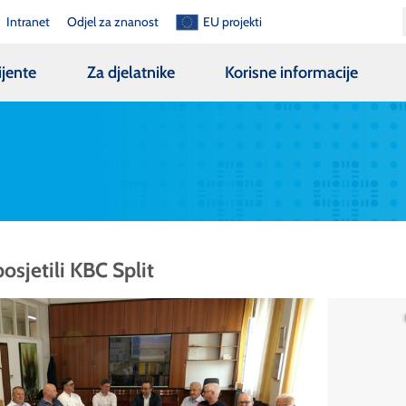
Intranet
Odjel za znanost
EU projekti
ijente
Za djelatnike
Korisne informacije
posjetili KBC Split