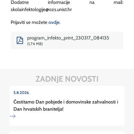
Dodatne informacije na mail:
skolainfektologije@ozs.unist.hr
Prijaviti se možete
ovdje
.
program_infekto_print_230317_084135
1,74 MB
ZADNJE NOVOSTI
5.8.2026.
Čestitamo Dan pobjede i domovinske zahvalnosti i
Dan hrvatskih branitelja!