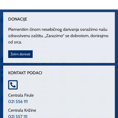
DONACIJE
Plemenitim činom nesebičnog darivanja osnažimo našu
zdravstvenu zaštitu. „Zarazimo“ se dobrotom, donirajmo
od srca.
Želim donirati
KONTAKT PODACI
Centrala Firule
021 556 111
Centrala Križine
021 557 111