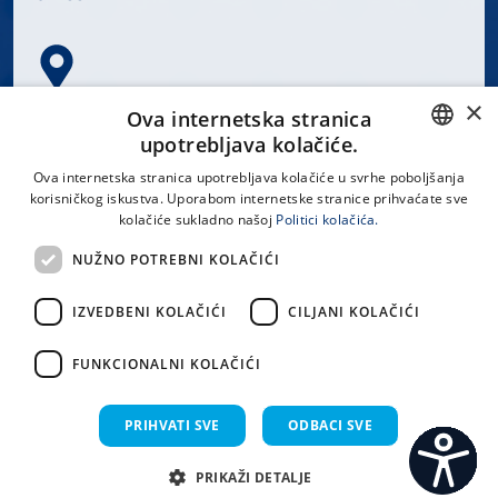
×
Spinčićeva 1, 21000 Split
Ova internetska stranica
Hrvatska
upotrebljava kolačiće.
CROATIAN
Ova internetska stranica upotrebljava kolačiće u svrhe poboljšanja
korisničkog iskustva. Uporabom internetske stranice prihvaćate sve
ENGLISH
kolačiće sukladno našoj
Politici kolačića.
office@kbsplit.hr
NUŽNO POTREBNI KOLAČIĆI
LINKOVI
IZVEDBENI KOLAČIĆI
CILJANI KOLAČIĆI
Uvjeti korištenja
FUNKCIONALNI KOLAČIĆI
Izjava o pristupačnosti
PRIHVATI SVE
ODBACI SVE
PRIKAŽI DETALJE