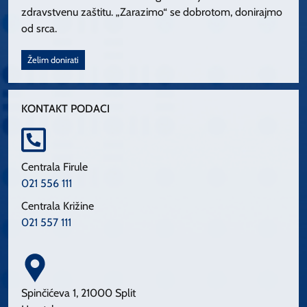
zdravstvenu zaštitu. „Zarazimo“ se dobrotom, donirajmo
od srca.
Želim donirati
KONTAKT PODACI
Centrala Firule
021 556 111
Centrala Križine
021 557 111
Spinčićeva 1, 21000 Split