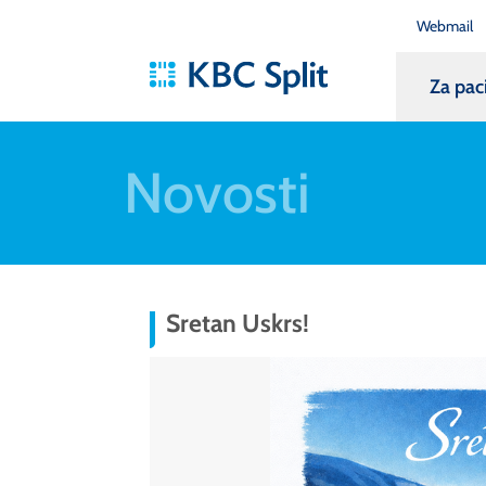
Webmail
Za pac
Novosti
Sretan Uskrs!