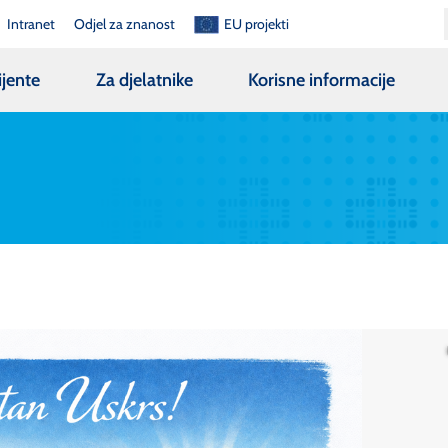
Intranet
Odjel za znanost
EU projekti
ijente
Za djelatnike
Korisne informacije