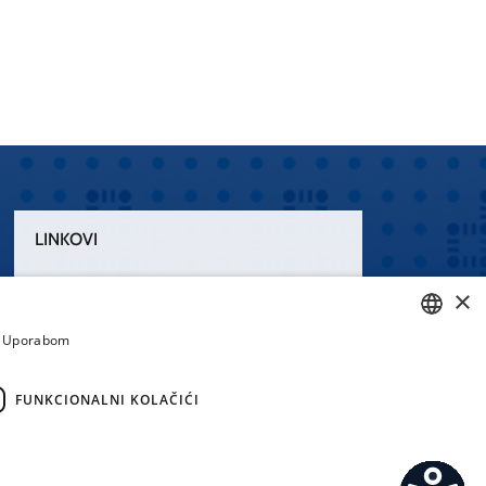
LINKOVI
Uvjeti korištenja
×
Izjava o pristupačnosti
a. Uporabom
CROATIAN
ENGLISH
FUNKCIONALNI KOLAČIĆI