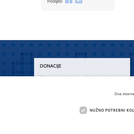
Podijeli:
DONACIJE
Plemenitim činom nesebičnog darivanja
osnažimo našu zdravstvenu zaštitu.
„Zarazimo“ se dobrotom, donirajmo od
Ova intern
srca.
NUŽNO POTREBNI KOL
Želim donirati