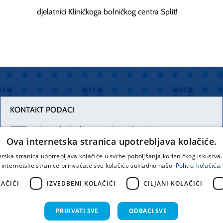
djelatnici Kliničkoga bolničkog centra Split!
KONTAKT PODACI
Centrala Firule
Centrala Križine
Ova internetska stranica upotrebljava kolačiće.
021 556 111
021 557 111
etska stranica upotrebljava kolačiće u svrhe poboljšanja korisničkog iskustv
internetske stranice prihvaćate sve kolačiće sukladno našoj
Politici kolačića.
Spinčićeva 1,
office@kbsplit.hr
21000 Split
AČIĆI
IZVEDBENI KOLAČIĆI
CILJANI KOLAČIĆI
Hrvatska
PRIHVATI SVE
ODBACI SVE