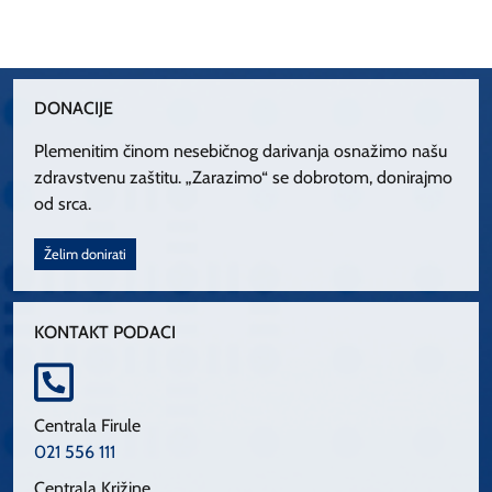
DONACIJE
Plemenitim činom nesebičnog darivanja osnažimo našu
zdravstvenu zaštitu. „Zarazimo“ se dobrotom, donirajmo
od srca.
Želim donirati
KONTAKT PODACI
Centrala Firule
021 556 111
Centrala Križine