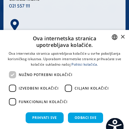
021 557 111
×
Spinčićeva 1, 21000 Split
Ova internetska stranica
Hrvatska
upotrebljava kolačiće.
CROATIAN
Ova internetska stranica upotrebljava kolačiće u svrhe poboljšanja
korisničkog iskustva. Uporabom internetske stranice prihvaćate sve
ENGLISH
kolačiće sukladno našoj
Politici kolačića.
office@kbsplit.hr
NUŽNO POTREBNI KOLAČIĆI
LINKOVI
IZVEDBENI KOLAČIĆI
CILJANI KOLAČIĆI
Uvjeti korištenja
FUNKCIONALNI KOLAČIĆI
Izjava o pristupačnosti
PRIHVATI SVE
ODBACI SVE