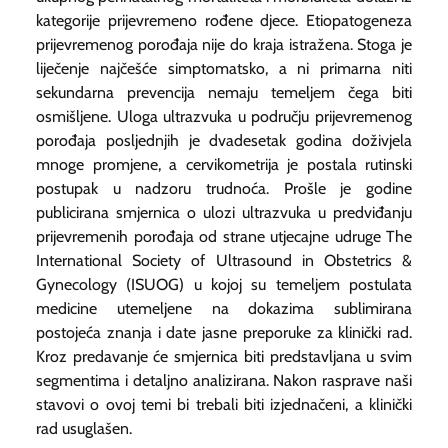
kategorije prijevremeno rođene djece. Etiopatogeneza
prijevremenog porođaja nije do kraja istražena. Stoga je
liječenje najčešće simptomatsko, a ni primarna niti
sekundarna prevencija nemaju temeljem čega biti
osmišljene. Uloga ultrazvuka u području prijevremenog
porođaja posljednjih je dvadesetak godina doživjela
mnoge promjene, a cervikometrija je postala rutinski
postupak u nadzoru trudnoća. Prošle je godine
publicirana smjernica o ulozi ultrazvuka u predviđanju
prijevremenih porođaja od strane utjecajne udruge
The
International Society of Ultrasound in Obstetrics &
Gynecology
(ISUOG) u kojoj su temeljem postulata
medicine utemeljene na dokazima sublimirana
postojeća znanja i date jasne preporuke za klinički rad.
Kroz predavanje će smjernica biti predstavljana u svim
segmentima i detaljno analizirana. Nakon rasprave naši
stavovi o ovoj temi bi trebali biti izjednačeni, a klinički
rad usuglašen.