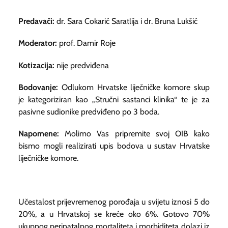
Predavači:
dr. Sara Cokarić Saratlija i dr. Bruna Lukšić
Moderator:
prof. Damir Roje
Ko
tizacija:
nije predviđena
Bodovanje:
Odlukom Hrvatske liječničke komore skup
je kategoriziran kao „Stručni sastanci klinika“ te je za
pasivne sudionike predviđeno po 3 boda.
Napomene:
Molimo Vas pripremite svoj OIB kako
bismo mogli realizirati upis bodova u sustav Hrvatske
liječničke komore.
Učestalost prijevremenog porođaja u svijetu iznosi 5 do
20%, a u Hrvatskoj se kreće oko 6%. Gotovo 70%
ukupnog perinatalnog mortaliteta i morbiditeta dolazi iz